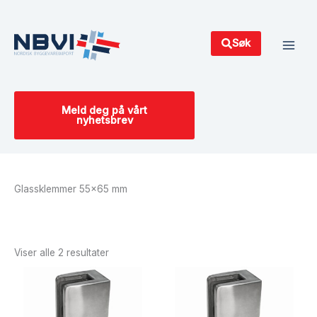
Hopp
Main
rett
Men
til
Søk
innholdet
Meld deg på vårt
nyhetsbrev
Glassklemmer 55x65 mm
Sortert
etter
siste
Viser alle 2 resultater