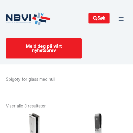
Hopp
Main
rett
Men
til
Søk
innholdet
Meld deg på vårt
nyhetsbrev
Spigoty for glass med hull
Sortert
etter
siste
Viser alle 3 resultater