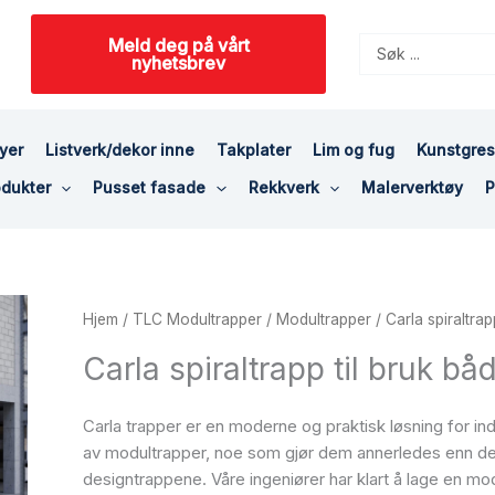
Meld deg på vårt
Search
nyhetsbrev
...
yer
Listverk/dekor inne
Takplater
Lim og fug
Kunstgre
dukter
Pusset fasade
Rekkverk
Malerverktøy
P
Hjem
/
TLC Modultrapper
/
Modultrapper
/ Carla spiraltrap
Carla spiraltrapp til bruk bå
Carla trapper er en moderne og praktisk løsning for in
av modultrapper, noe som gjør dem annerledes enn de 
designtrappene. Våre ingeniører har klart å lage en mo