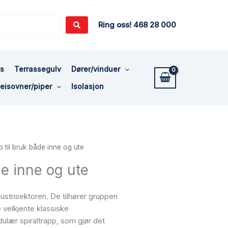
Ring oss! 468 28 000
ss
Terrassegulv
Dører/vinduer
eisovner/piper
Isolasjon
p til bruk både inne og ute
de inne og ute
dustrisektoren. De tilhører gruppen
velkjente klassiske
dulær spiraltrapp, som gjør det