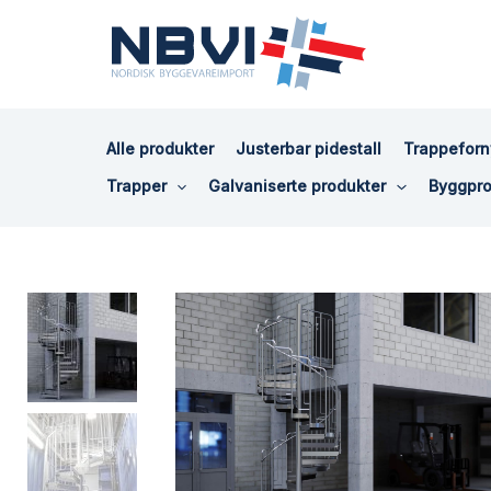
Hopp
rett
til
innholdet
Alle produkter
Justerbar pidestall
Trappeforn
Trapper
Galvaniserte produkter
Byggpro