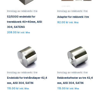
Innslag av rekkverk i tre
Innslag av rekkverk i tre
52/5000 endelokk for
Adapter for rekkverk i tre
trerekkverk 40x40mm, AISI
92.00
kr
inkl. Mva
304, SATENG
208.00
kr
inkl. Mva
Innslag av rekkverk i tre
Innslag av rekkverk i tre
Endelokk for trehåndløper 42,4
Rekkverksfester av tre 42,4
mm, AISI 304, SATIN
mm, AISI 304, SATIN
115.00
kr
115.00
kr
inkl. Mva
inkl. Mva