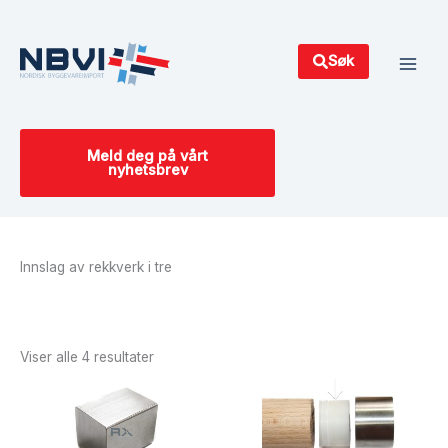
Hopp
Main
rett
Men
til
Søk
innholdet
Meld deg på vårt
nyhetsbrev
Innslag av rekkverk i tre
Sortert
etter
siste
Viser alle 4 resultater