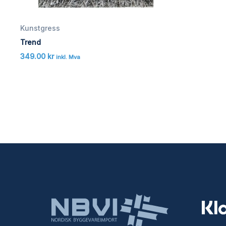
Kunstgress
Trend
349.00
kr
inkl. Mva