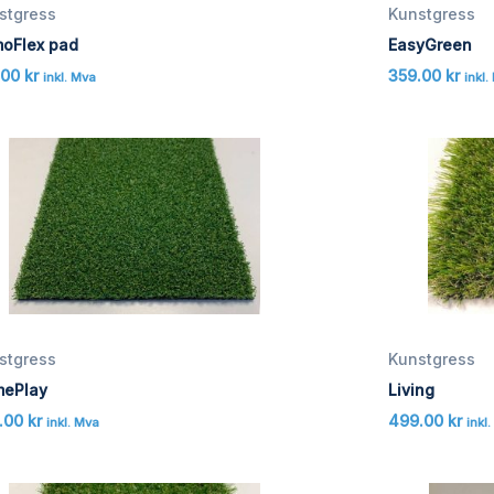
stgress
Kunstgress
oFlex pad
EasyGreen
.00
kr
359.00
kr
inkl. Mva
inkl.
stgress
Kunstgress
ePlay
Living
.00
kr
499.00
kr
inkl. Mva
inkl