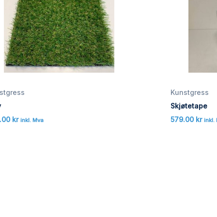
stgress
Kunstgress
y
Skjøtetape
.00
kr
579.00
kr
inkl. Mva
inkl.