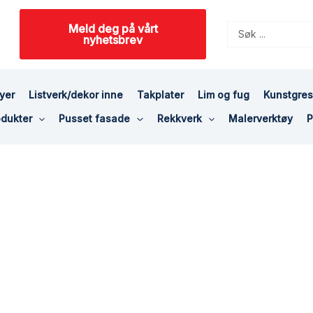
Meld deg på vårt
Search
nyhetsbrev
...
yer
Listverk/dekor inne
Takplater
Lim og fug
Kunstgre
dukter
Pusset fasade
Rekkverk
Malerverktøy
P