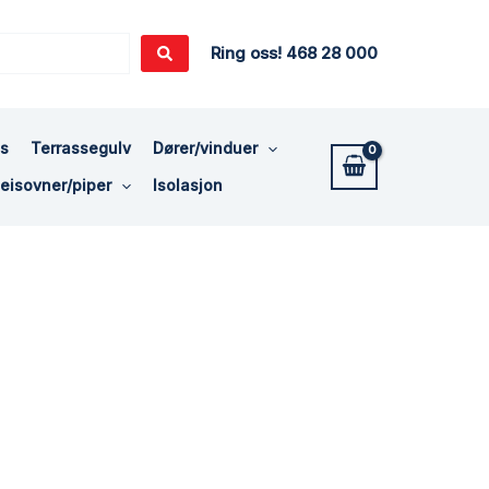
Ring oss! 468 28 000
ss
Terrassegulv
Dører/vinduer
eisovner/piper
Isolasjon