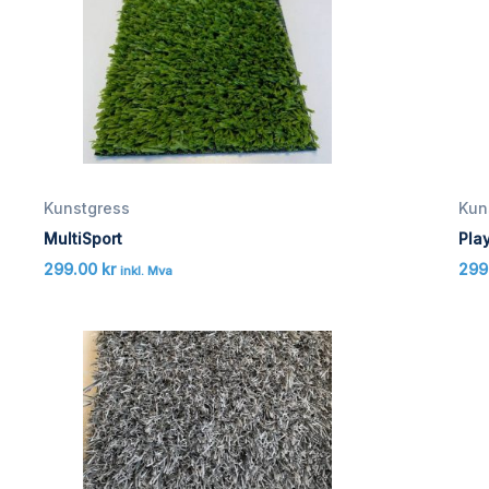
Kunstgress
Kun
MultiSport
Pla
299.00
kr
299
inkl. Mva