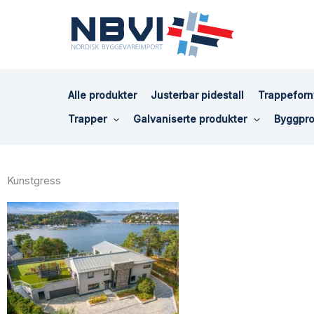
Hopp
rett
til
innholdet
Alle produkter
Justerbar pidestall
Trappeforn
Trapper
Galvaniserte produkter
Byggpro
Kunstgress