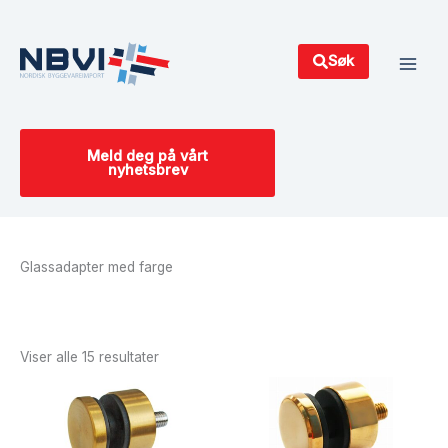
Hopp
Main
rett
Men
til
Søk
innholdet
Meld deg på vårt
nyhetsbrev
Glassadapter med farge
Sortert
etter
siste
Viser alle 15 resultater