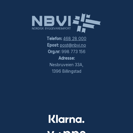
Telefon:
468 28 000
Epost:
post@nbvi.no
Org.nr:
998 773 156
Adresse:
Nesbruveien 33A,
1396 Billingstad