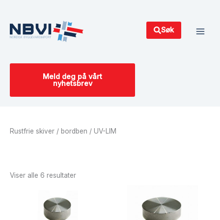
Hopp
Main
rett
Men
til
Søk
innholdet
Meld deg på vårt
nyhetsbrev
Rustfrie skiver / bordben / UV-LIM
Sortert
etter
siste
Viser alle 6 resultater