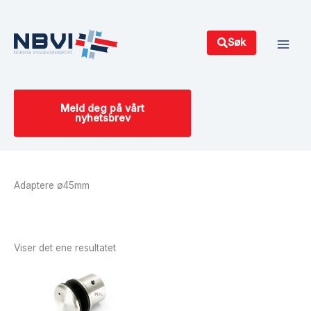
Hopp
Main
rett
Men
til
Søk
innholdet
Meld deg på vårt
nyhetsbrev
Adaptere ø45mm
Viser det ene resultatet