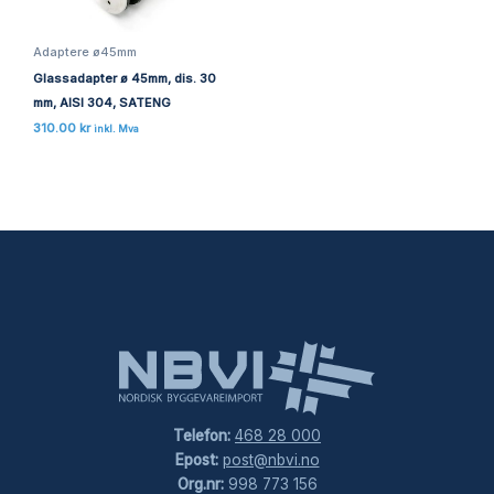
Adaptere ø45mm
Glassadapter ø 45mm, dis. 30
mm, AISI 304, SATENG
310.00
kr
inkl. Mva
Telefon:
468 28 000
Epost:
post@nbvi.no
Org.nr:
998 773 156