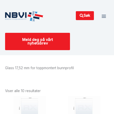
Hopp
Main
rett
Men
til
Søk
innholdet
Meld deg på vårt
nyhetsbrev
Glass 17,52 mm for toppmontert bunnprofil
Sortert
etter
siste
Viser alle 10 resultater