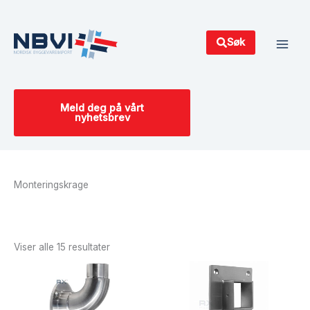
Hopp
Main
rett
Men
til
Søk
innholdet
Meld deg på vårt
nyhetsbrev
Monteringskrage
Sortert
etter
siste
Viser alle 15 resultater