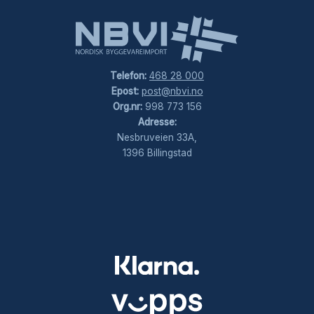
Telefon:
468 28 000
Epost:
post@nbvi.no
Org.nr:
998 773 156
Adresse:
Nesbruveien 33A,
1396 Billingstad