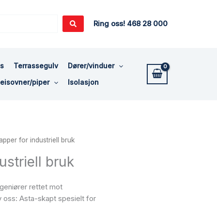
Ring oss! 468 28 000
ss
Terrassegulv
Dører/vinduer
eisovner/piper
Isolasjon
pper for industriell bruk
striell bruk
ngeniører rettet mot
v oss: Asta-skapt spesielt for