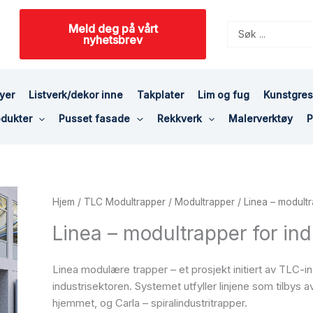
Meld deg på vårt
Search
nyhetsbrev
...
yer
Listverk/dekor inne
Takplater
Lim og fug
Kunstgre
dukter
Pusset fasade
Rekkverk
Malerverktøy
P
Hjem
/
TLC Modultrapper
/
Modultrapper
/ Linea – modultra
Linea – modultrapper for indu
Linea modulære trapper – et prosjekt initiert av TLC-i
industrisektoren. Systemet utfyller linjene som tilbys a
hjemmet, og Carla – spiralindustritrapper.