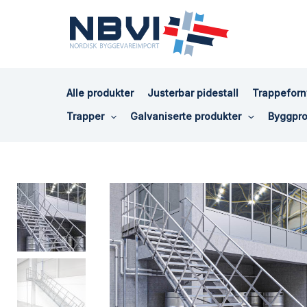
Hopp
rett
til
innholdet
Alle produkter
Justerbar pidestall
Trappeforn
Trapper
Galvaniserte produkter
Byggpro