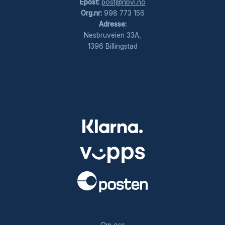
Epost:
post@nbvi.no
Org.nr:
998 773 156
Adresse:
Nesbruveien 33A,
1396 Billingstad
.