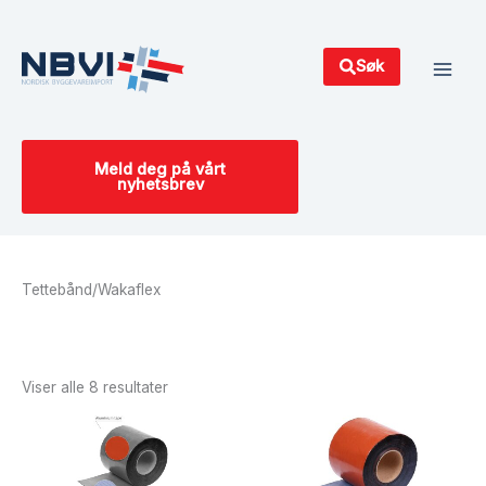
Hopp
Main
rett
Men
til
Søk
innholdet
Meld deg på vårt
nyhetsbrev
Tettebånd/Wakaflex
Sortert
etter
siste
Viser alle 8 resultater