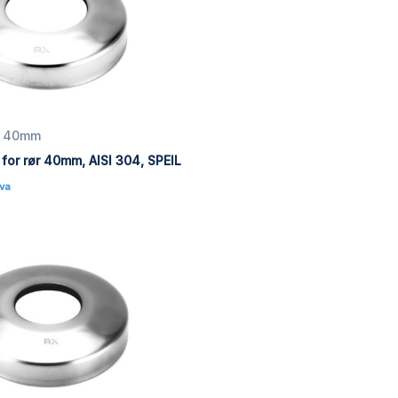
ør 40mm
or rør 40mm, AISI 304, SPEIL
Mva