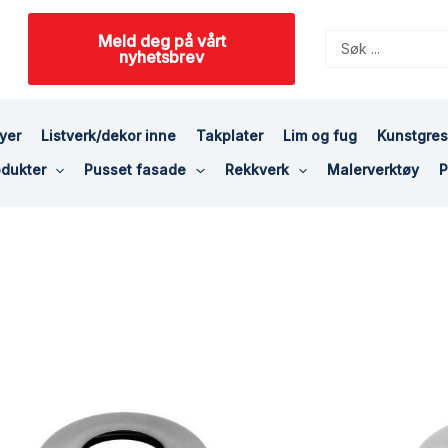
Meld deg på vårt
Search
nyhetsbrev
...
yer
Listverk/dekor inne
Takplater
Lim og fug
Kunstgre
dukter
Pusset fasade
Rekkverk
Malerverktøy
P