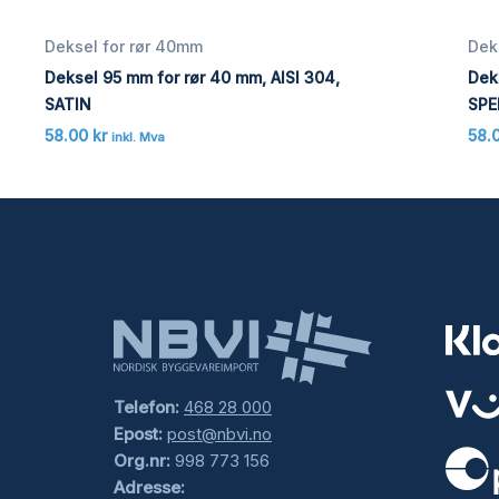
Deksel for rør 40mm
Dek
Deksel 95 mm for rør 40 mm, AISI 304,
Dek
SATIN
SPE
58.00
kr
58.
inkl. Mva
Telefon:
468 28 000
Epost:
post@nbvi.no
Org.nr:
998 773 156
Adresse: