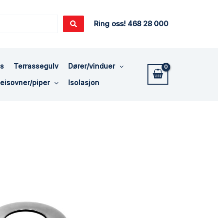
Ring oss! 468 28 000
ss
Terrassegulv
Dører/vinduer
eisovner/piper
Isolasjon