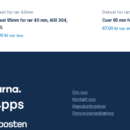
sel for rør 40mm
Deksel for r
sel 95mm for rør 40 mm, AISI 304,
Coer 95 mm fo
IL
67.00
kr
inkl. 
00
kr
inkl. Mva
Om oss
Kontakt oss
Kjøpsbetingelser
Personvernerklæring