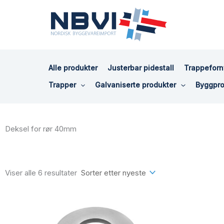
Hopp
rett
til
innholdet
Alle produkter
Justerbar pidestall
Trappeforn
Trapper
Galvaniserte produkter
Byggpro
Deksel for rør 40mm
Sortert
etter
siste
Viser alle 6 resultater