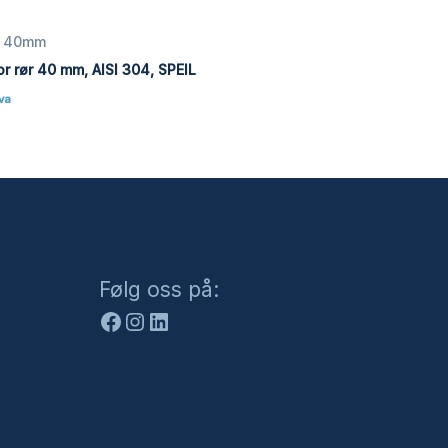
ør 40mm
r rør 40 mm, AISI 304, SPEIL
Mva
Facebook
Instagram
LinkedIn
Følg oss på: