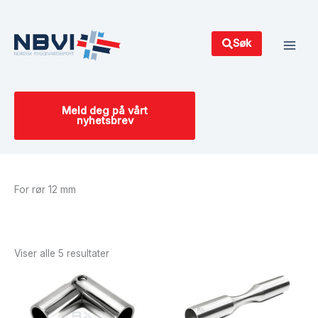
Hopp
Main
rett
Men
til
Søk
innholdet
Meld deg på vårt
nyhetsbrev
For rør 12 mm
Sortert
etter
siste
Viser alle 5 resultater