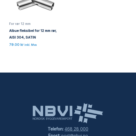
For rør 12 mm
Albue fleksibel for 12 mm rør,
AISI 304, SATIN
79.00
kr
inkl. Mva
Telefon:
468 28 000
Epost:
post@nbvi.no