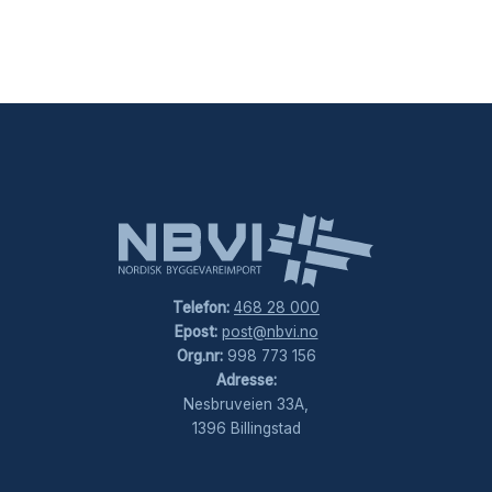
Telefon:
468 28 000
Epost:
post@nbvi.no
Org.nr:
998 773 156
Adresse:
Nesbruveien 33A,
1396 Billingstad