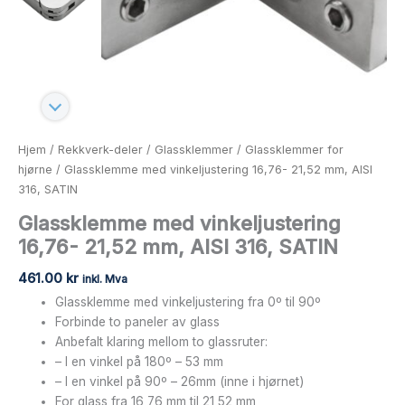
Hjem
/
Rekkverk-deler
/
Glassklemmer
/
Glassklemmer for
hjørne
/ Glassklemme med vinkeljustering 16,76- 21,52 mm, AISI
316, SATIN
Glassklemme med vinkeljustering
16,76- 21,52 mm, AISI 316, SATIN
461.00
kr
inkl. Mva
Glassklemme med vinkeljustering fra 0º til 90º
Forbinde to paneler av glass
Anbefalt klaring mellom to glassruter:
– I en vinkel på 180º – 53 mm
– I en vinkel på 90º – 26mm (inne i hjørnet)
For glass fra 16,76 mm til 21,52 mm