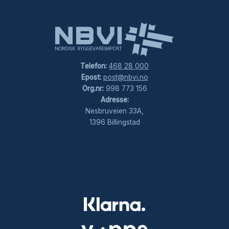
Telefon:
468 28 000
Epost:
post@nbvi.no
Org.nr:
998 773 156
Adresse:
Nesbruveien 33A,
1396 Billingstad