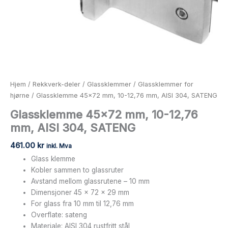
Hjem
/
Rekkverk-deler
/
Glassklemmer
/
Glassklemmer for
hjørne
/ Glassklemme 45×72 mm, 10-12,76 mm, AISI 304, SATENG
Glassklemme 45×72 mm, 10-12,76
mm, AISI 304, SATENG
461.00
kr
inkl. Mva
Glass klemme
Kobler sammen to glassruter
Avstand mellom glassrutene – 10 mm
Dimensjoner 45 x 72 x 29 mm
For glass fra 10 mm til 12,76 mm
Overflate: sateng
Materiale: AISI 304 rustfritt stål