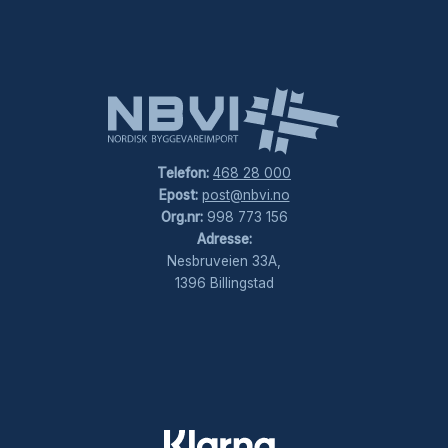
Telefon:
468 28 000
Epost:
post@nbvi.no
Org.nr:
998 773 156
Adresse:
Nesbruveien 33A,
1396 Billingstad