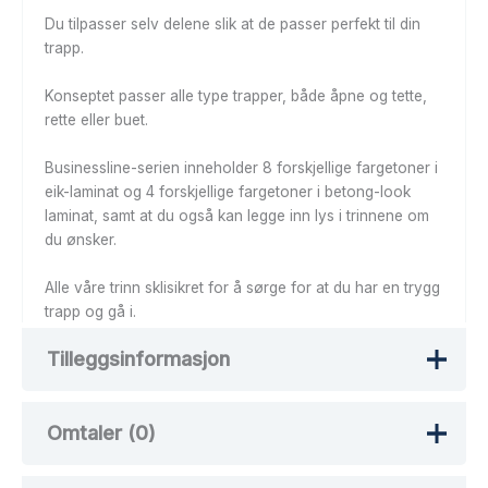
Du tilpasser selv delene slik at de passer perfekt til din
trapp.
Konseptet passer alle type trapper, både åpne og tette,
rette eller buet.
Businessline-serien inneholder 8 forskjellige fargetoner i
eik-laminat og 4 forskjellige fargetoner i betong-look
laminat, samt at du også kan legge inn lys i trinnene om
du ønsker.
Alle våre trinn sklisikret for å sørge for at du har en trygg
trapp og gå i.
Tilleggsinformasjon
Omtaler (0)
Vekt
40 kg