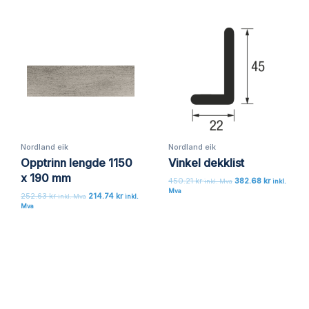
Lagre mitt navn, e-post og nettside i denne
nettleseren for neste gang jeg kommenterer.
Nordland eik
Nordland eik
Opptrinn lengde 1150
Vinkel dekklist
x 190 mm
450.21
kr
382.68
kr
inkl. Mva
inkl.
Mva
252.63
kr
214.74
kr
inkl. Mva
inkl.
Mva