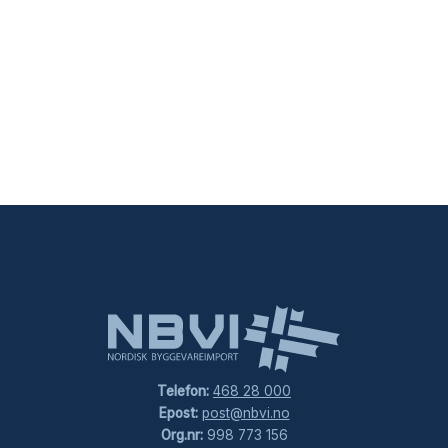
Telefon:
468 28 000
Epost:
post@nbvi.no
Org.nr:
998 773 156