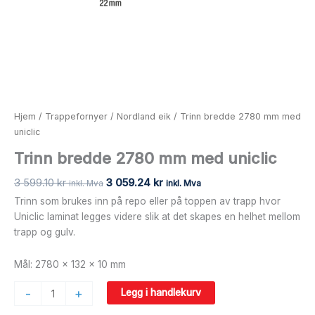
Hjem
/
Trappefornyer
/
Nordland eik
/ Trinn bredde 2780 mm med
uniclic
Trinn bredde 2780 mm med uniclic
3 599.10
kr
3 059.24
kr
inkl. Mva
inkl. Mva
Trinn som brukes inn på repo eller på toppen av trapp hvor
Uniclic laminat legges videre slik at det skapes en helhet mellom
trapp og gulv.
Mål: 2780 x 132 x 10 mm
-
+
Legg i handlekurv