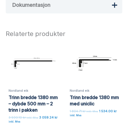
Dokumentasjon
Det er ingen omtaler ennå.
Bli den første til å omtale «Trinn
bredde 2780 mm med uniclic»
Relaterte produkter
Din e-postadresse vil ikke bli publisert.
Obligatoriske felt er merket med
*
Vurderingen din
*
Omtalen din
*
Nordland eik
Nordland eik
Trinn bredde 1380 mm
Trinn bredde 1380 mm
Navn
*
– dybde 500 mm – 2
med uniclic
trinn i pakken
1 804.71
kr
1 534.00
kr
inkl. Mva
inkl. Mva
3 599.10
kr
3 059.24
kr
inkl. Mva
inkl. Mva
E-post
*