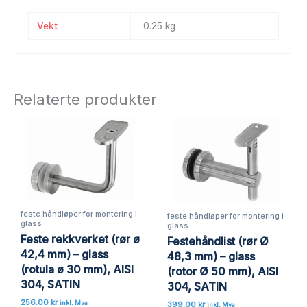
Vekt
0.25 kg
Relaterte produkter
feste håndløper for montering i
feste håndløper for montering i
glass
glass
Feste rekkverket (rør ø
Festehåndlist (rør Ø
42,4 mm) – glass
48,3 mm) – glass
(rotula ø 30 mm), AISI
(rotor Ø 50 mm), AISI
304, SATIN
304, SATIN
256.00
kr
399.00
kr
inkl. Mva
inkl. Mva