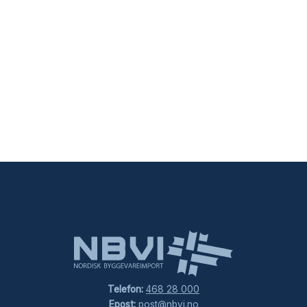
Telefon:
468 28 000
Epost:
post@nbvi.no