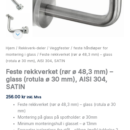
mm),
AISI
304,
SATIN
antall
Hjem
/
Rekkverk-deler
/
Veggfester
/
feste håndløper for
montering i glass
/ Feste rekkverket (rør ø 48,3 mm) – glass
(rotula ø 30 mm), AISI 304, SATIN
Feste rekkverket (rør ø 48,3 mm) –
glass (rotula ø 30 mm), AISI 304,
SATIN
256.00
kr
inkl. Mva
Feste rekkverket (rør ø 48,3 mm) – glass (rotula ø 30
mm)
Montering på glass på spotholder: ø 30mm
Minimum monteringshull i glasset – ø 13mm
Forsegler isolerglass fra stål – silikon (melk) tykkelse 2