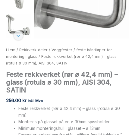
mm),
AISI
304,
SATIN
antall
Hjem
/
Rekkverk-deler
/
Veggfester
/
feste håndløper for
montering i glass
/ Feste rekkverket (rør ø 42,4 mm) – glass
(rotula ø 30 mm), AISI 304, SATIN
Feste rekkverket (rør ø 42,4 mm) –
glass (rotula ø 30 mm), AISI 304,
SATIN
256.00
kr
inkl. Mva
Feste rekkverket (rør ø 42,4 mm) – glass (rotula ø 30
mm)
Monteres på glasset på en ø 30mm spissholder
Minimum monteringshull i glasset – ø 13mm
Forsegler isolerglass fra stål – silikon (melk) tykkelse 2