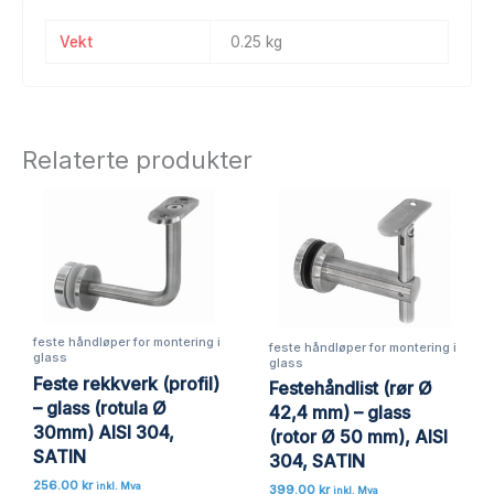
Vekt
0.25 kg
Relaterte produkter
feste håndløper for montering i
feste håndløper for montering i
glass
glass
Feste rekkverk (profil)
Festehåndlist (rør Ø
– glass (rotula Ø
42,4 mm) – glass
30mm) AISI 304,
(rotor Ø 50 mm), AISI
SATIN
304, SATIN
256.00
kr
inkl. Mva
399.00
kr
inkl. Mva