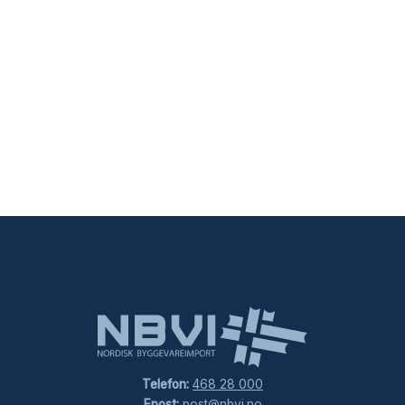
Telefon:
468 28 000
Epost:
post@nbvi.no