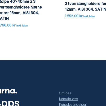
tolpe 40x40mm z 3
3 tverrstangholdere for
verrstangholdere hjørne
12mm, AISI 304, SATI
or rør 16mm, AISI 304,
1 552.00
kr
inkl. Mva
ATIN
 796.00
kr
inkl. Mva
Om oss
Kontakt oss
Kjøpsbetingelser