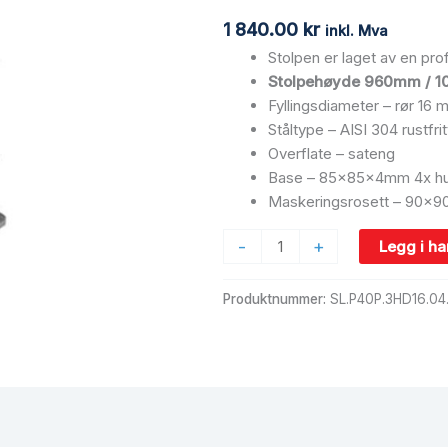
16mm,
1 840.00
kr
inkl. Mva
AISI
Stolpen er laget av en p
304,
Stolpehøyde 960mm / 10
SATIN
Fyllingsdiameter – rør 16 
antall
Ståltype – AISI 304 rustfrit
Overflate – sateng
Base – 85x85x4mm 4x hull
Maskeringsrosett – 90x
-
+
Legg i h
Produktnummer:
SL.P40P.3HD16.04