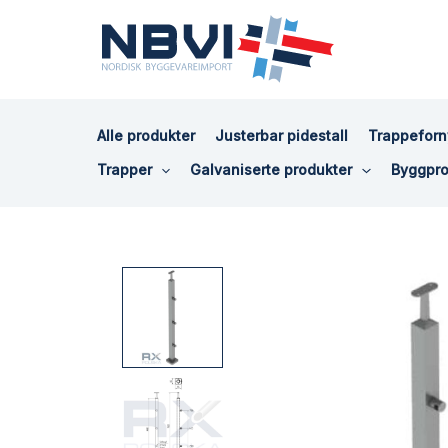
Hopp
rett
til
innholdet
Alle produkter
Justerbar pidestall
Trappeforn
Trapper
Galvaniserte produkter
Byggpro