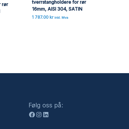
tverrstangholdere for rør
 rør
16mm, AISI 304, SATIN
N
1 787.00
kr
inkl. Mva
Facebook
Instagram
LinkedIn
Følg oss på: