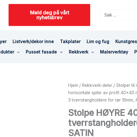
Meld deg på vårt
Search
nyhetsbrev
...
yer
Listverk/dekor inne
Takplater
Lim og fug
Kunstgre
dukter
Pusset fasade
Rekkverk
Malerverktøy
P
Stolpe
Hjem
/
Rekkverk-deler
/
Stolper ti
HØYRE
horisontale spiler av profil 40x40
40x40mm
3 tverrstangholdere for rør 16mm, 
z
Stolpe HØYRE 4
3
tverrstangholder
tverrstangholdere
for
SATIN
rør