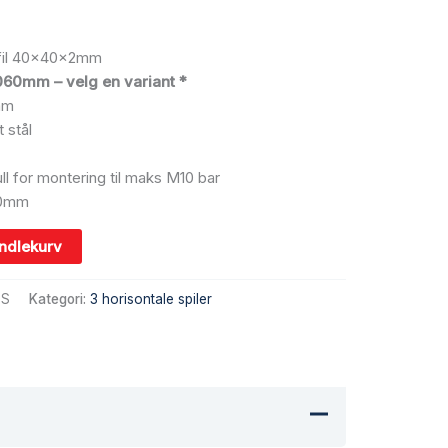
rofil 40x40x2mm
60mm – velg en variant *
mm
t stål
 for montering til maks M10 bar
90mm
andlekurv
.S
Kategori:
3 horisontale spiler