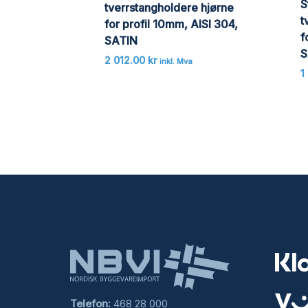
S
tverrstangholdere hjørne
t
for profil 10mm, AISI 304,
f
SATIN
S
2 012.00
kr
inkl. Mva
1
Telefon:
468 28 000