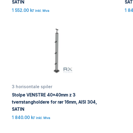
SATIN
SAT
1 552.00
kr
1 8
inkl. Mva
3 horisontale spiler
Stolpe VENSTRE 40x40mm z 3
tverrstangholdere for rør 16mm, AISI 304,
SATIN
1 840.00
kr
inkl. Mva