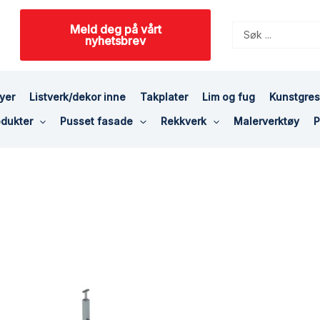
Meld deg på vårt
Search
nyhetsbrev
...
yer
Listverk/dekor inne
Takplater
Lim og fug
Kunstgre
dukter
Pusset fasade
Rekkverk
Malerverktøy
P