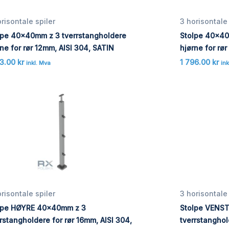
risontale spiler
3 horisontale 
lpe 40x40mm z 3 tverrstangholdere
Stolpe 40x40
ne for rør 12mm, AISI 304, SATIN
hjørne for rø
53.00
kr
1 796.00
kr
inkl. Mva
ink
risontale spiler
3 horisontale 
lpe HØYRE 40x40mm z 3
Stolpe VENS
rstangholdere for rør 16mm, AISI 304,
tverrstanghol