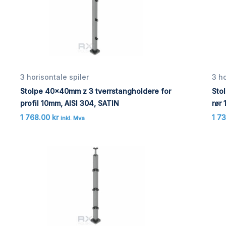
3 horisontale spiler
3 ho
Stolpe 40x40mm z 3 tverrstangholdere for
Sto
profil 10mm, AISI 304, SATIN
rør
1 768.00
kr
1 7
inkl. Mva