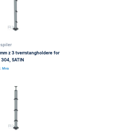
spiler
mm z 3 tverrstangholdere for
I 304, SATIN
l. Mva