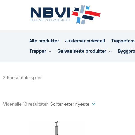
Hopp
rett
til
innholdet
Alle produkter
Justerbar pidestall
Trappeforn
Trapper
Galvaniserte produkter
Byggpro
3 horisontale spiler
Sortert
etter
siste
Viser alle 10 resultater