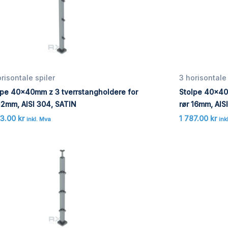
risontale spiler
3 horisontale 
lpe 40x40mm z 3 tverrstangholdere for
Stolpe 40x40
 12mm, AISI 304, SATIN
rør 16mm, AIS
33.00
kr
1 787.00
kr
inkl. Mva
ink