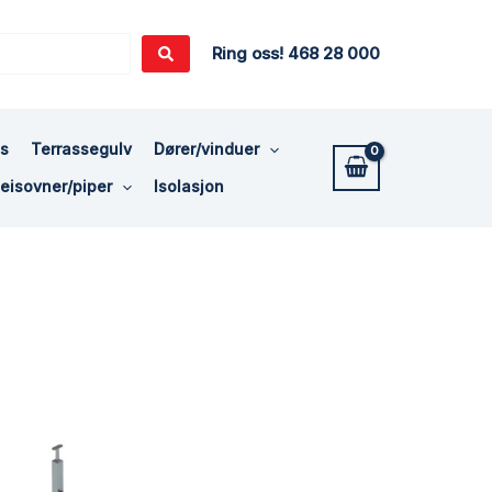
Ring oss! 468 28 000
ss
Terrassegulv
Dører/vinduer
eisovner/piper
Isolasjon