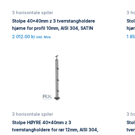
3 horisontale spiler
3 ho
Stolpe 40x40mm z 3 tverrstangholdere
Sto
hjørne for profil 10mm, AISI 304, SATIN
hjør
2 012.00
kr
1 8
inkl. Mva
3 horisontale spiler
3 ho
Stolpe HØYRE 40x40mm z 3
Sto
tverrstangholdere for rør 12mm, AISI 304,
tver