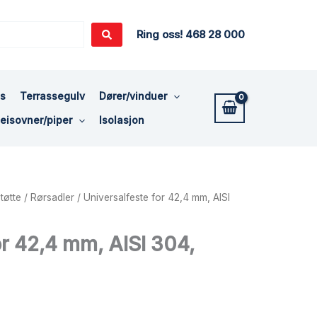
Ring oss! 468 28 000
ss
Terrassegulv
Dører/vinduer
eisovner/piper
Isolasjon
tøtte
/
Rørsadler
/ Universalfeste for 42,4 mm, AISI
or 42,4 mm, AISI 304,