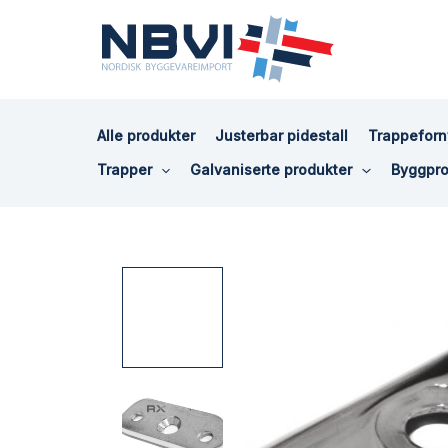
Hopp
rett
til
innholdet
Alle produkter
Justerbar pidestall
Trappeforn
Trapper
Galvaniserte produkter
Byggpro