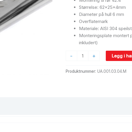
Montering til rør 42.4
Størrelse: 62x25x4mm
Diameter på hull 6 mm
Overflatemark
Materiale: AISI 304 speilst
Monteringsplate montert 
inkludert)
-
+
Legg i h
Produktnummer:
UA.001.03.04.M