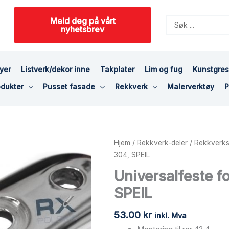
Meld deg på vårt
Search
nyhetsbrev
...
yer
Listverk/dekor inne
Takplater
Lim og fug
Kunstgre
dukter
Pusset fasade
Rekkverk
Malerverktøy
P
Universalfeste
Hjem
/
Rekkverk-deler
/
Rekkverks
for
304, SPEIL
42,4
Universalfeste f
mm,
SPEIL
AISI
304,
53.00
kr
SPEIL
inkl. Mva
antall