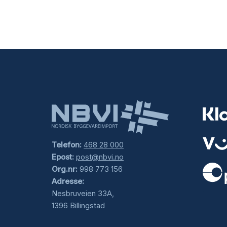
Telefon:
468 28 000
Epost:
post@nbvi.no
Org.nr:
998 773 156
Adresse:
.
Nesbruveien 33A,
1396 Billingstad