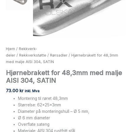
Hjem
/
Rekkverk-
deler
/
Rekkverkstøtte
/
Rørsadler
/ Hjørnebrakett for 48,3mm
med malje AISI 304, SATIN
Hjørnebrakett for 48,3mm med malje
AISI 304, SATIN
73.00
kr
inkl. Mva
Montering til røret 48,3mm
Størrelse: 62x25x3mm
Diameter på monteringshull – Ø 5 mm,
Ø 6 mm diameter
Overflate sateng
Materiale: AISI 304 rustfritt stål