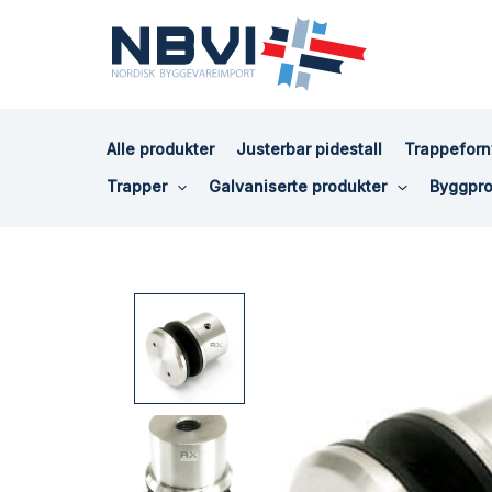
Hopp
rett
til
innholdet
Alle produkter
Justerbar pidestall
Trappeforn
Trapper
Galvaniserte produkter
Byggpro