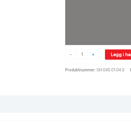
-
+
Legg i h
Produktnummer:
GH.045.01.04.S