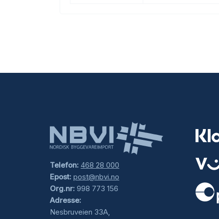
Telefon:
468 28 000
Epost:
post@nbvi.no
Org.nr:
998 773 156
Adresse:
.
Nesbruveien 33A,