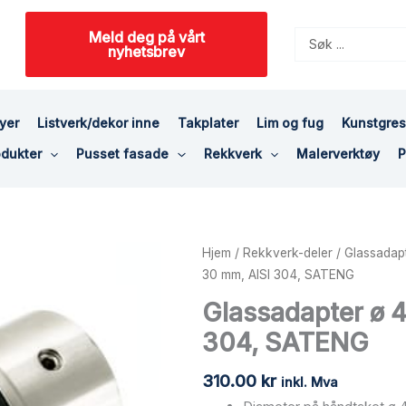
Meld deg på vårt
Search
nyhetsbrev
...
yer
Listverk/dekor inne
Takplater
Lim og fug
Kunstgre
dukter
Pusset fasade
Rekkverk
Malerverktøy
P
Glassadapter
Hjem
/
Rekkverk-deler
/
Glassadap
ø
30 mm, AISI 304, SATENG
45mm,
Glassadapter ø 
dis.
304, SATENG
30
mm,
310.00
kr
AISI
inkl. Mva
304,