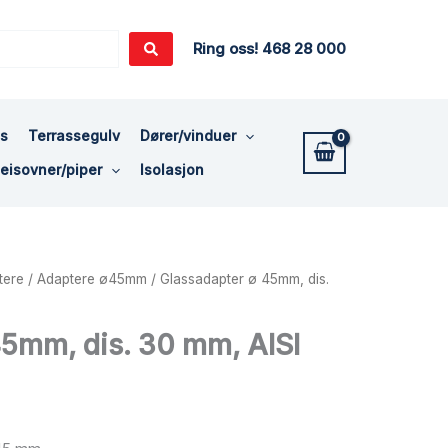
Ring oss! 468 28 000
ss
Terrassegulv
Dører/vinduer
eisovner/piper
Isolasjon
tere
/
Adaptere ø45mm
/ Glassadapter ø 45mm, dis.
45mm, dis. 30 mm, AISI