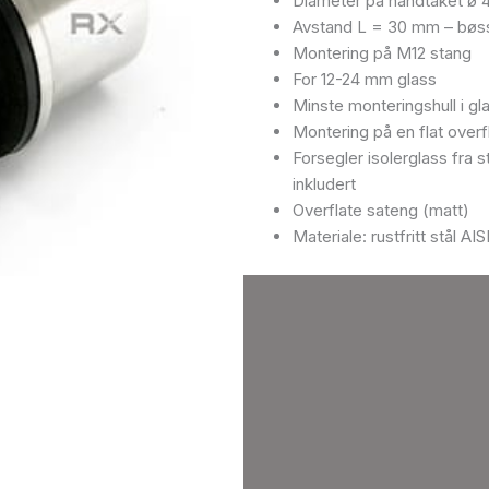
Diameter på håndtaket ø
SATENG
Avstand L = 30 mm – bøss
antall
Montering på M12 stang
For 12-24 mm glass
Minste monteringshull i g
Montering på en flat overf
Forsegler isolerglass fra s
inkludert
Overflate sateng (matt)
Materiale: rustfritt stål AI