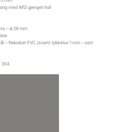
 45 mm
ing med M12 gjenget hull
lass – ø 28 mm
late
tål – fleksibel PVC (svart) tykkelse 1 mm – sett
SI 304