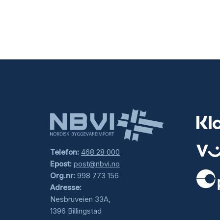
Telefon:
468 28 000
Epost:
post@nbvi.no
Org.nr:
998 773 156
Adresse:
.
Nesbruveien 33A,
1396 Billingstad