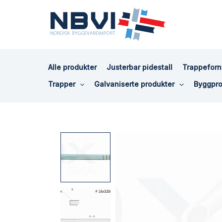
Hopp
rett
til
innholdet
Alle produkter
Justerbar pidestall
Trappeforn
Trapper
Galvaniserte produkter
Byggpro