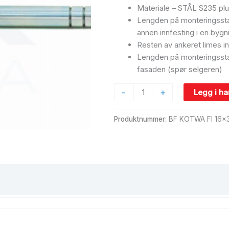
Materiale – STÅL S235 plu
Lengden på monteringsstan
annen innfesting i en byg
Resten av ankeret limes in
Lengden på monteringssta
fasaden (spør selgeren)
-
+
Legg i h
Produktnummer:
BF KOTWA FI 16x