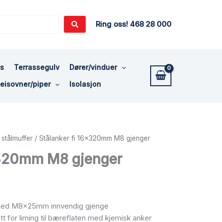
Ring oss! 468 28 000
ss
Terrassegulv
Dører/vinduer
eisovner/piper
Isolasjon
stålmuffer
/ Stålanker fi 16x320mm M8 gjenger
x320mm M8 gjenger
 med M8x25mm innvendig gjenge
t for liming til bæreflaten med kjemisk anker