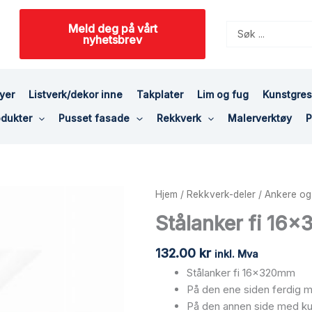
Meld deg på vårt
Search
nyhetsbrev
...
yer
Listverk/dekor inne
Takplater
Lim og fug
Kunstgre
dukter
Pusset fasade
Rekkverk
Malerverktøy
P
Stålanker
Hjem
/
Rekkverk-deler
/
Ankere og 
fi
Stålanker fi 16
16x320mm
M8
132.00
kr
inkl. Mva
gjenger
Stålanker fi 16x320mm
antall
På den ene siden ferdig
På den annen side med kut