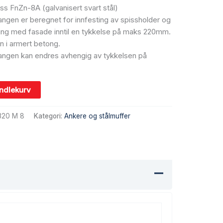
ss FnZn-8A (galvanisert svart stål)
gen er beregnet for innfesting av spissholder og
ning med fasade inntil en tykkelse på maks 220mm.
n i armert betong.
ngen kan endres avhengig av tykkelsen på
andlekurv
320 M 8
Kategori:
Ankere og stålmuffer