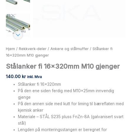
Hjem
/
Rekkverk-deler
/
Ankere og stålmuffer
/ Stålanker fi
16x320mm M10 gjenger
Stålanker fi 16x320mm M10 gjenger
140.00
kr
inkl. Mva
Stålanker fi 16x320mm
På den ene siden ferdig med M10x25mm innvendig
gjenge
På den annen side med kutt for liming til bæreflaten med
kjemisk anker
Materiale – STÅL S235 pluss FnZn-8A (galvanisert svart
stål)
Lengden på monteringsstangen er beregnet for