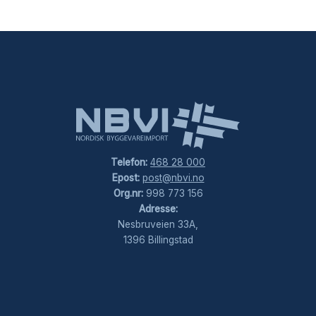
Telefon:
468 28 000
Epost:
post@nbvi.no
Org.nr:
998 773 156
Adresse:
Nesbruveien 33A,
1396 Billingstad