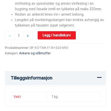
innfesting av spissholder og annen innfesting i en
bygning med fasade inntil en tykkelse på maks 220mm.
Resten av ankeret limes inn i armert betong.
Lengden på monteringsstangen kan endres avhengig av
tykkelsen på fasaden (spør selgeren)
-
+
Legg i handlekurv
Produktnummer:
BF KOTWA FI 16x320 M10
Kategori:
Ankere og stålmuffer
Tilleggsinformasjon
Vekt
1 kg