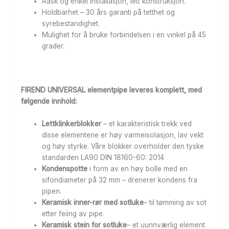
Rask og enkel installasjon, lett konstruksjon.
Holdbarhet – 30 års garanti på tetthet og
syrebestandighet.
Mulighet for å bruke forbindelsen i en vinkel på 45
grader.
FIREND UNIVERSAL elementpipe leveres komplett, med
følgende innhold:
Lettklinkerblokker
– et karakteristisk trekk ved
disse elementene er høy varmeisolasjon, lav vekt
og høy styrke. Våre blokker overholder den tyske
standarden LA90 DIN 18160-60: 2014
Kondenspotte
i form av en høy bolle med en
sifondiameter på 32 mm – drenerer kondens fra
pipen.
Keramisk inner-rør med sotluke
– til tømming av sot
etter feiing av pipe.
Keramisk stein for sotluke
– et uunnværlig element