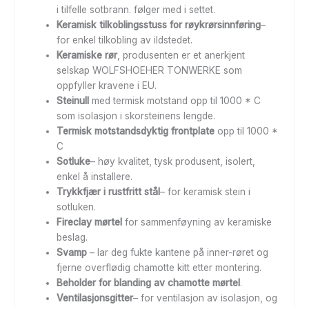
i tilfelle sotbrann. følger med i settet.
Keramisk tilkoblingsstuss for røykrørsinnføring
–
for enkel tilkobling av ildstedet.
Keramiske rør
, produsenten er et anerkjent
selskap WOLFSHOEHER TONWERKE som
oppfyller kravene i EU.
Steinull
med termisk motstand opp til 1000 * C
som isolasjon i skorsteinens lengde.
Termisk motstandsdyktig frontplate
opp til 1000 *
C
Sotluke
– høy kvalitet, tysk produsent, isolert,
enkel å installere.
Trykkfjær i rustfritt stål
– for keramisk stein i
sotluken.
Fireclay mørtel
for sammenføyning av keramiske
beslag.
Svamp
– lar deg fukte kantene på inner-røret og
fjerne overflødig chamotte kitt etter montering.
Beholder for blanding av chamotte mørtel
.
Ventilasjonsgitter
– for ventilasjon av isolasjon, og