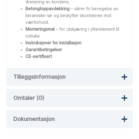
drenering av kondens.
Betongtoppavdekking
– sikrer fri bevegelse av
keramiske rør og beskytter skorsteinen mot
værforhold.
Monteringsmal
– for utskjæring i ytterelement til
sotluke.
Instruksjoner for installasjon
.
Garantibetingelser
.
CE-sertifisert
.
Tilleggsinformasjon
Omtaler (0)
Vekt
40 kg
Dokumentasjon
Det er ingen omtaler ennå.