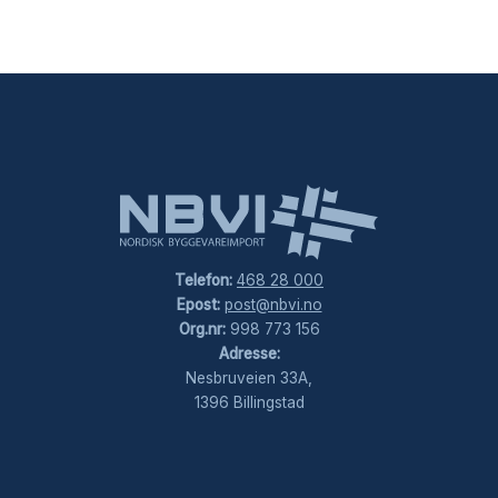
Telefon:
468 28 000
Epost:
post@nbvi.no
Org.nr:
998 773 156
Adresse:
Nesbruveien 33A,
1396 Billingstad