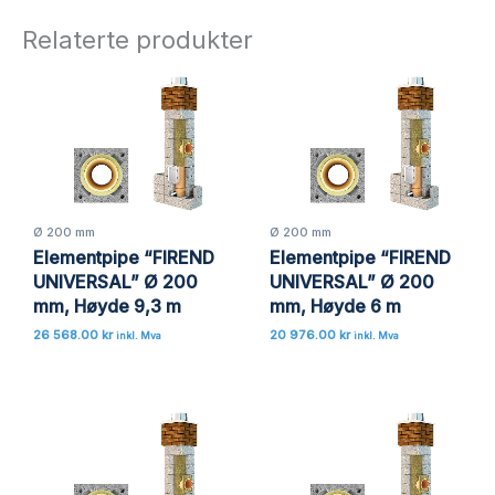
Bli den første til å omtale
«Elementpipe “FIREND UNIVERSAL”
Relaterte produkter
Ø 200 mm, Høyde 5,6 m»
Din e-postadresse vil ikke bli publisert.
Obligatoriske felt er merket med
*
Vurderingen din
*
Omtalen din
*
Ø 200 mm
Ø 200 mm
Elementpipe “FIREND
Elementpipe “FIREND
UNIVERSAL” Ø 200
UNIVERSAL” Ø 200
mm, Høyde 9,3 m
mm, Høyde 6 m
Navn
*
26 568.00
kr
20 976.00
kr
inkl. Mva
inkl. Mva
E-post
*