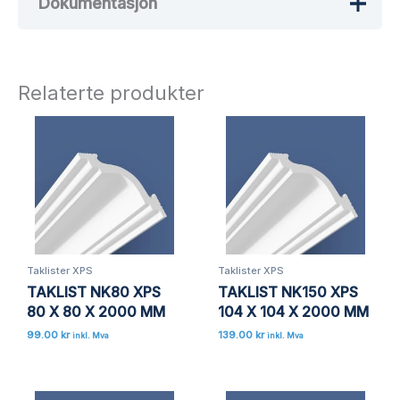
Dokumentasjon
Det er ingen omtaler ennå.
Bli den første til å omtale «TAKLIST
NB100 XPS 85 X 60 X 2000 MM»
Relaterte produkter
Din e-postadresse vil ikke bli publisert.
Obligatoriske felt er merket med
*
Vurderingen din
*
Omtalen din
*
Taklister XPS
Taklister XPS
TAKLIST NK80 XPS
TAKLIST NK150 XPS
Navn
*
80 X 80 X 2000 MM
104 X 104 X 2000 MM
99.00
kr
139.00
kr
inkl. Mva
inkl. Mva
E-post
*