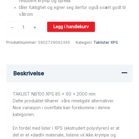
redusere krymp og sprekk
tåler fuktighet og egner seg derfor også svært godt til
våtrom
-
+
Legg i handlekurv
Produktnummer:
5902729092395
Kategori:
Taklister XPS
Beskrivelse
TAKLIST NB100 XPS 85 x 60 x 2000 mm
Dette produktet tilhører våre rimeligste alternativer.
Noe variasjon i overflate kan forekomme i denne
kategorien.
En fordel med lister i XPS (ekstrudert polystyren) er at
det er et «dødt» materiale, listene vil ikke krympe og