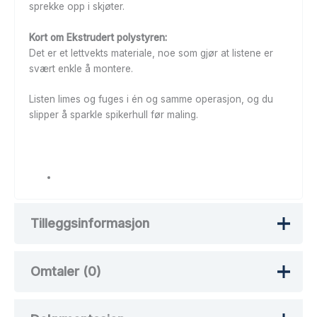
sprekke opp i skjøter.
Kort om Ekstrudert polystyren:
Det er et lettvekts materiale, noe som gjør at listene er
svært enkle å montere.
Listen limes og fuges i én og samme operasjon, og du
slipper å sparkle spikerhull før maling.
Tilleggsinformasjon
Omtaler (0)
Vekt
100 kg