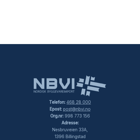
Telefon:
468 28 000
Epost:
post@nbvi.no
Org.nr:
998 773 156
Adresse:
Nesbruveien 33A,
1396 Billingstad