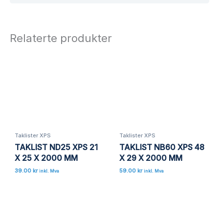
Bli den første til å omtale «TAKLIST
NA3 XPS 15 X 15 X 2000 MM»
Relaterte produkter
Din e-postadresse vil ikke bli publisert.
Obligatoriske felt er merket med
*
Vurderingen din
*
Omtalen din
*
Taklister XPS
Taklister XPS
TAKLIST ND25 XPS 21
TAKLIST NB60 XPS 48
Navn
*
X 25 X 2000 MM
X 29 X 2000 MM
39.00
kr
59.00
kr
inkl. Mva
inkl. Mva
E-post
*