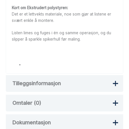
Kort om Ekstrudert polystyren:
Det er et lettvekts materiale, noe som gjør at listene er
svært enkle å montere.
Listen limes og fuges i én og samme operasjon, og du
slipper å sparkle spikerhull før maling.
Tilleggsinformasjon
Omtaler (0)
Vekt
100 kg
Dokumentasjon
Det er ingen omtaler ennå.