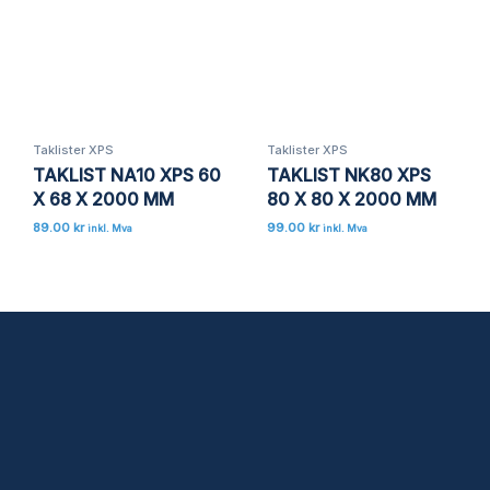
Lagre mitt navn, e-post og nettside i denne
nettleseren for neste gang jeg kommenterer.
Taklister XPS
Taklister XPS
TAKLIST NA10 XPS 60
TAKLIST NK80 XPS
X 68 X 2000 MM
80 X 80 X 2000 MM
89.00
kr
99.00
kr
inkl. Mva
inkl. Mva