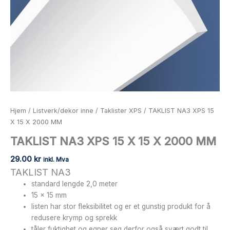
Hjem
/
Listverk/dekor inne
/
Taklister XPS
/ TAKLIST NA3 XPS 15
X 15 X 2000 MM
TAKLIST NA3 XPS 15 X 15 X 2000 MM
29.00
kr
inkl. Mva
TAKLIST NA3
standard lengde 2,0 meter
15 x 15 mm
listen har stor fleksibilitet og er et gunstig produkt for å
redusere krymp og sprekk
tåler fuktighet og egner seg derfor også svært godt til