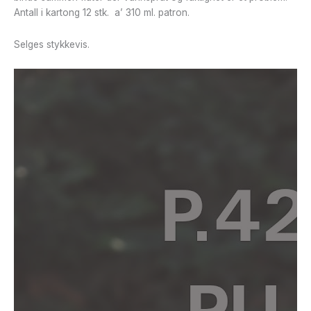
Antall i kartong 12 stk. a’ 310 ml. patron.
Selges stykkevis.