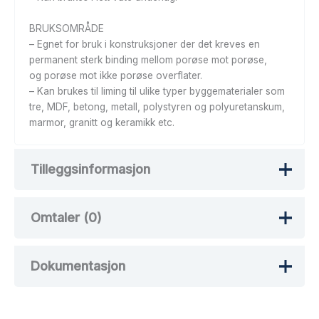
BRUKSOMRÅDE
– Egnet for bruk i konstruksjoner der det kreves en
permanent sterk binding mellom porøse mot porøse,
og porøse mot ikke porøse overflater.
– Kan brukes til liming til ulike typer byggematerialer som
tre, MDF, betong, metall, polystyren og polyuretanskum,
marmor, granitt og keramikk etc.
Tilleggsinformasjon
Omtaler (0)
Vekt
1 kg
Dokumentasjon
Det er ingen omtaler ennå.
Bli den første til å omtale «P.42