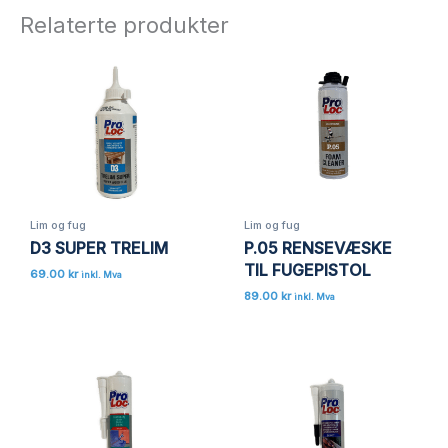
EXPRESS MONTASJELIM – OPPTIL
Testrapport Rosenheim
Relaterte produkter
Download
120 KG/ 1 cm2!!!»
Din e-postadresse vil ikke bli publisert.
Sikkerhetsdatablad
Download
Obligatoriske felt er merket med
*
Vurderingen din
*
Teknisk data
Download
Omtalen din
*
Testrapport VOC
Download
Lim og fug
Lim og fug
D3 SUPER TRELIM
P.05 RENSEVÆSKE
TIL FUGEPISTOL
69.00
kr
inkl. Mva
Navn
*
89.00
kr
inkl. Mva
E-post
*
Lagre mitt navn, e-post og nettside i denne