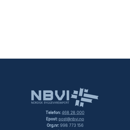
Vurderingen din
*
Omtalen din
*
Navn
*
E-post
*
Lagre mitt navn, e-post og nettside i denne
nettleseren for neste gang jeg kommenterer.
Telefon:
468 28 000
Epost:
post@nbvi.no
Org.nr:
998 773 156