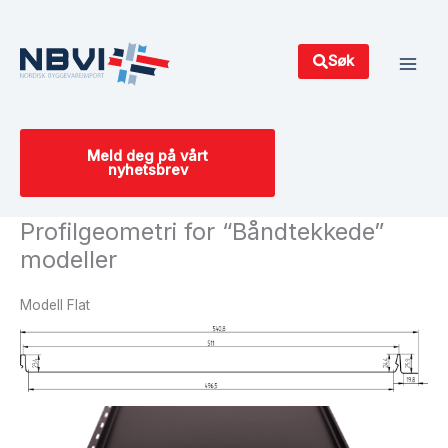
Hopp
Main
rett
Men
til
Søk
innholdet
Meld deg på vårt
nyhetsbrev
Profilgeometri for “Båndtekkede”
modeller
Modell Flat