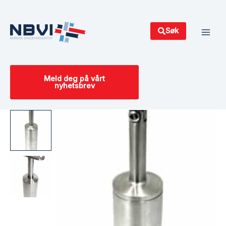
Hopp
Main
rett
Men
til
Søk
innholdet
Meld deg på vårt
nyhetsbrev
Stolpestøtte
Ø
42,4x2mm
med
rekkverkstøtte
for
trehåndlist
Ø
42,4
mm,
AISI