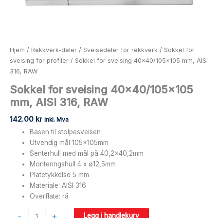
Hjem
/
Rekkverk-deler
/
Sveisedeler for rekkverk
/
Sokkel for
sveising for profiler
/ Sokkel for sveising 40×40/105×105 mm, AISI
316, RAW
Sokkel for sveising 40×40/105×105
mm, AISI 316, RAW
142.00
kr
inkl. Mva
Basen til stolpesveisen
Utvendig mål 105x105mm
Senterhull med mål på 40,2×40,2mm
Monteringshull 4 x ø12,5mm
Platetykkelse 5 mm
Materiale: AISI 316
Overflate: rå
-
+
Legg i handlekurv