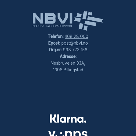
Telefon:
468 28 000
Epost:
post@nbvi.no
Org.nr:
998 773 156
Adresse:
Nesbruveien 33A,
1396 Billingstad