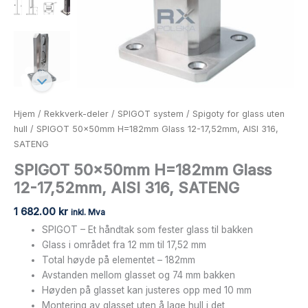
Hjem
/
Rekkverk-deler
/
SPIGOT system
/
Spigoty for glass uten
hull
/ SPIGOT 50x50mm H=182mm Glass 12-17,52mm, AISI 316,
SATENG
SPIGOT 50x50mm H=182mm Glass
12-17,52mm, AISI 316, SATENG
1 682.00
kr
inkl. Mva
SPIGOT – Et håndtak som fester glass til bakken
Glass i området fra 12 mm til 17,52 mm
Total høyde på elementet – 182mm
Avstanden mellom glasset og 74 mm bakken
Høyden på glasset kan justeres opp med 10 mm
Montering av glasset uten å lage hull i det