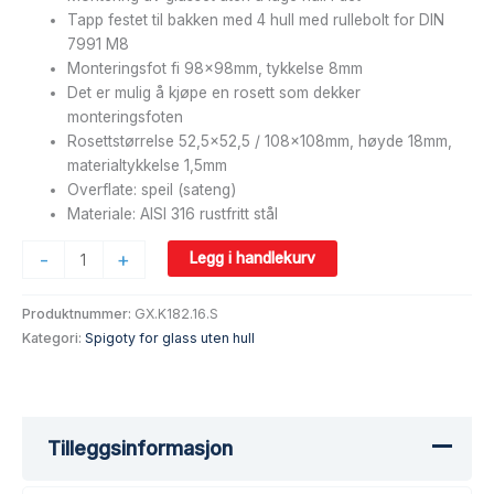
Tapp festet til bakken med 4 hull med rullebolt for DIN
7991 M8
Monteringsfot fi 98x98mm, tykkelse 8mm
Det er mulig å kjøpe en rosett som dekker
monteringsfoten
Rosettstørrelse 52,5×52,5 / 108x108mm, høyde 18mm,
materialtykkelse 1,5mm
Overflate: speil (sateng)
Materiale: AISI 316 rustfritt stål
-
+
Legg i handlekurv
Produktnummer:
GX.K182.16.S
Kategori:
Spigoty for glass uten hull
Tilleggsinformasjon