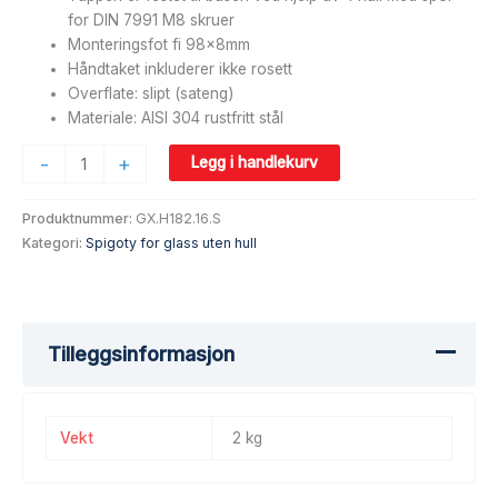
for DIN 7991 M8 skruer
Monteringsfot fi 98x8mm
Håndtaket inkluderer ikke rosett
Overflate: slipt (sateng)
Materiale: AISI 304 rustfritt stål
-
+
Legg i handlekurv
Produktnummer:
GX.H182.16.S
Kategori:
Spigoty for glass uten hull
Tilleggsinformasjon
Vekt
2 kg