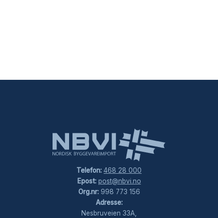
Telefon:
468 28 000
Epost:
post@nbvi.no
Org.nr:
998 773 156
Adresse:
Nesbruveien 33A,