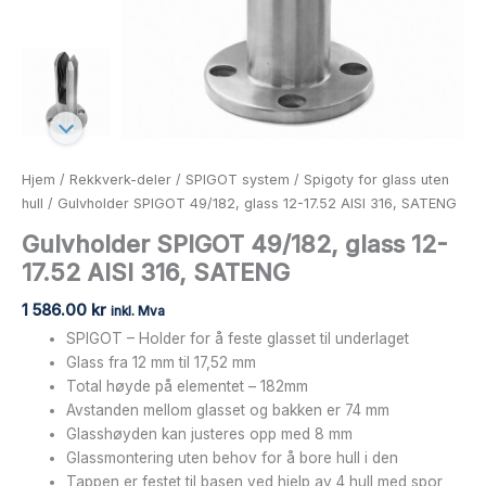
Hjem
/
Rekkverk-deler
/
SPIGOT system
/
Spigoty for glass uten
hull
/ Gulvholder SPIGOT 49/182, glass 12-17.52 AISI 316, SATENG
Gulvholder SPIGOT 49/182, glass 12-
17.52 AISI 316, SATENG
1 586.00
kr
inkl. Mva
SPIGOT – Holder for å feste glasset til underlaget
Glass fra 12 mm til 17,52 mm
Total høyde på elementet – 182mm
Avstanden mellom glasset og bakken er 74 mm
Glasshøyden kan justeres opp med 8 mm
Glassmontering uten behov for å bore hull i den
Tappen er festet til basen ved hjelp av 4 hull med spor