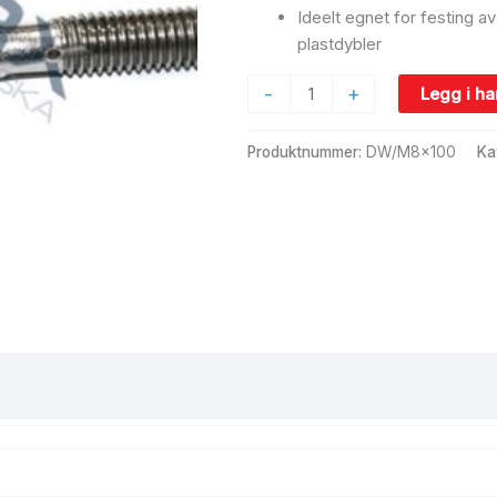
Ideelt egnet for festing a
plastdybler
-
+
Legg i h
Produktnummer:
DW/M8x100
Ka