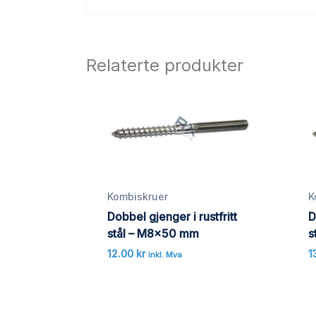
Relaterte produkter
Kombiskruer
K
Dobbel gjenger i rustfritt
D
stål – M8x50 mm
s
12.00
kr
1
inkl. Mva