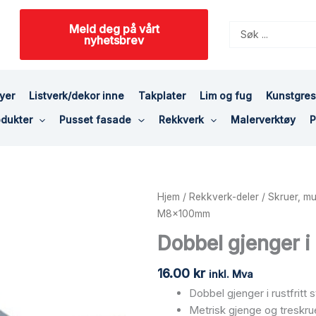
Meld deg på vårt
Search
nyhetsbrev
...
yer
Listverk/dekor inne
Takplater
Lim og fug
Kunstgre
dukter
Pusset fasade
Rekkverk
Malerverktøy
P
Dobbel
Hjem
/
Rekkverk-deler
/
Skruer, mu
gjenger
M8x100mm
i
Dobbel gjenger i
rustfritt
stål
16.00
kr
inkl. Mva
-
Dobbel gjenger i rustfritt
M8x100mm
Metrisk gjenge og treskru
antall