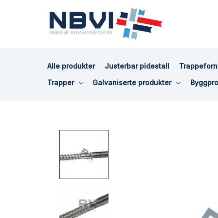
Hopp
rett
til
innholdet
Alle produkter
Justerbar pidestall
Trappeforn
Trapper
Galvaniserte produkter
Byggpro