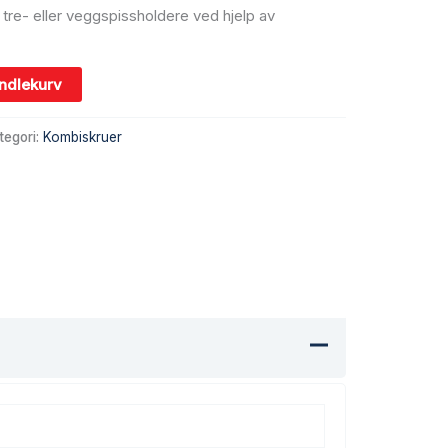
v tre- eller veggspissholdere ved hjelp av
andlekurv
tegori:
Kombiskruer