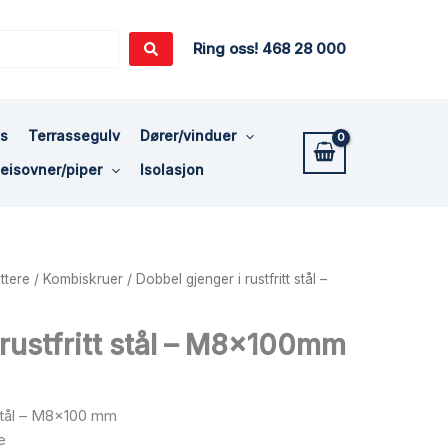
Ring oss! 468 28 000
ss
Terrassegulv
Dører/vinduer
eisovner/piper
Isolasjon
ttere
/
Kombiskruer
/ Dobbel gjenger i rustfritt stål –
 rustfritt stål – M8x100mm
 stål – M8x100 mm
e