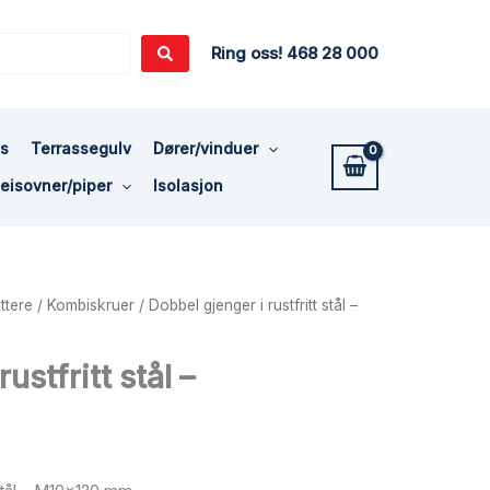
Ring oss! 468 28 000
ss
Terrassegulv
Dører/vinduer
eisovner/piper
Isolasjon
ttere
/
Kombiskruer
/ Dobbel gjenger i rustfritt stål –
ustfritt stål –