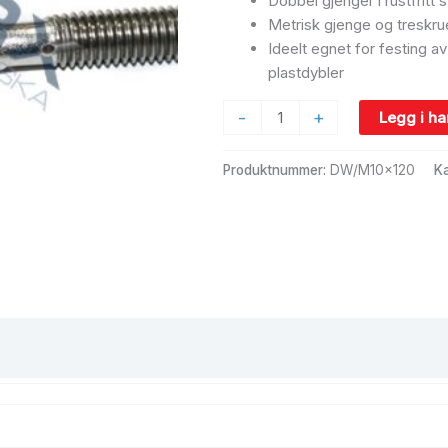
Dobbel gjenger i rustfritt
Metrisk gjenge og treskru
Ideelt egnet for festing a
plastdybler
-
+
Legg i h
Produktnummer:
DW/M10x120
Ka