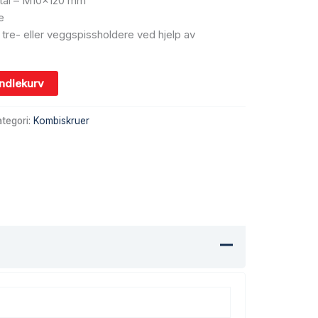
 stål – M10x120 mm
e
v tre- eller veggspissholdere ved hjelp av
andlekurv
tegori:
Kombiskruer