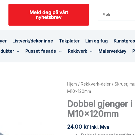
Meld deg på vårt
Search
nyhetsbrev
...
yer
Listverk/dekor inne
Takplater
Lim og fug
Kunstgre
dukter
Pusset fasade
Rekkverk
Malerverktøy
P
Dobbel
Hjem
/
Rekkverk-deler
/
Skruer, mu
gjenger
M10x120mm
i
Dobbel gjenger i r
rustfritt
M10x120mm
stål
-
24.00
kr
M10x120mm
inkl. Mva
antall