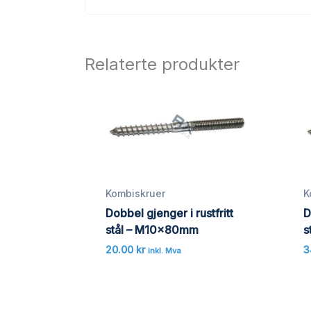
Relaterte produkter
Kombiskruer
K
Dobbel gjenger i rustfritt
D
stål – M10x80mm
s
20.00
kr
3
inkl. Mva