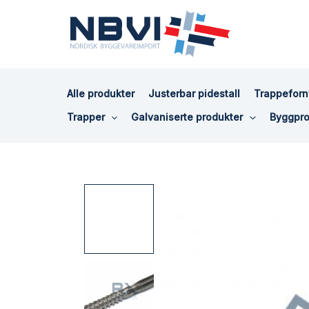
Hopp
rett
til
innholdet
Alle produkter
Justerbar pidestall
Trappeforn
Trapper
Galvaniserte produkter
Byggpro