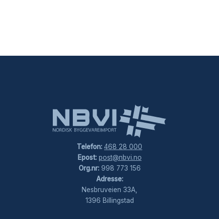
Telefon:
468 28 000
Epost:
post@nbvi.no
Org.nr:
998 773 156
Adresse:
Nesbruveien 33A,
1396 Billingstad