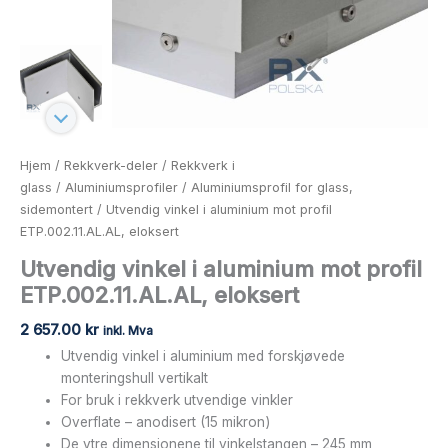
Hjem
/
Rekkverk-deler
/
Rekkverk i
glass
/
Aluminiumsprofiler
/
Aluminiumsprofil for glass,
sidemontert
/ Utvendig vinkel i aluminium mot profil
ETP.002.11.AL.AL, eloksert
Utvendig vinkel i aluminium mot profil
ETP.002.11.AL.AL, eloksert
2 657.00
kr
inkl. Mva
Utvendig vinkel i aluminium med forskjøvede
monteringshull vertikalt
For bruk i rekkverk utvendige vinkler
Overflate – anodisert (15 mikron)
De ytre dimensjonene til vinkelstangen – 245 mm