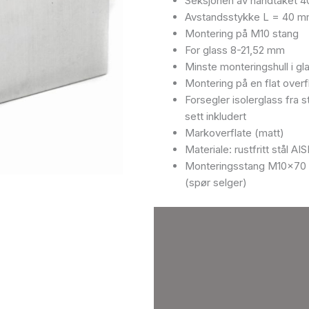
Seksjonen av håndtaket
antall
Avstandsstykke L = 40 mm
Montering på M10 stang
For glass 8-21,52 mm
Minste monteringshull i gl
Montering på en flat overf
Forsegler isolerglass fra 
sett inkludert
Markoverflate (matt)
Materiale: rustfritt stål AI
Monteringsstang M10x70 mm
(spør selger)