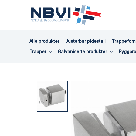
Hopp
rett
til
innholdet
Alle produkter
Justerbar pidestall
Trappeforn
Trapper
Galvaniserte produkter
Byggpro