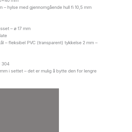
 40×40 mm
 – hylse med gjennomgående hull fi 10,5 mm
asset – ø 17 mm
late
stål – fleksibel PVC (transparent) tykkelse 2 mm –
SI 304
 i settet – det er mulig å bytte den for lengre