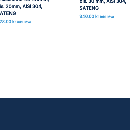
dis. 30 mm, AISI 304,
is. 20mm, AISI 304,
SATENG
ATENG
346.00
kr
inkl. Mva
28.00
kr
inkl. Mva