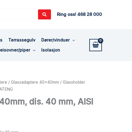
Ring oss! 468 28 000
ss
Terrassegulv
Dører/vinduer
eisovner/piper
Isolasjon
tere
/
Glassadaptere 40x40mm
/ Glassholder
 SATENG
40mm, dis. 40 mm, AISI