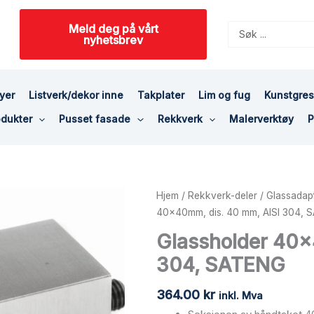
Meld deg på vårt
Search
nyhetsbrev
...
yer
Listverk/dekor inne
Takplater
Lim og fug
Kunstgre
dukter
Pusset fasade
Rekkverk
Malerverktøy
P
Glassholder
Hjem
/
Rekkverk-deler
/
Glassadap
40x40mm,
40x40mm, dis. 40 mm, AISI 304,
dis.
Glassholder 40x
40
304, SATENG
mm,
AISI
364.00
kr
304,
inkl. Mva
SATENG