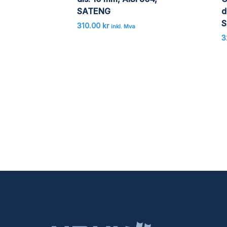
SATENG
d
S
310.00
kr
inkl. Mva
3