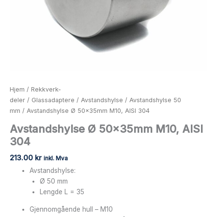
Hjem
/
Rekkverk-
deler
/
Glassadaptere
/
Avstandshylse
/
Avstandshylse 50
mm
/ Avstandshylse Ø 50x35mm M10, AISI 304
Avstandshylse Ø 50x35mm M10, AISI
304
213.00
kr
inkl. Mva
Avstandshylse:
Ø 50 mm
Lengde L = 35
Gjennomgående hull – M10