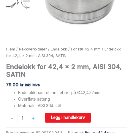
Hjem
/
Rekkverk-deler
/
Endelokk
/
For rør 42,4 mm
/ Endelokk
for 42,4 x 2 mm, AISI 304, SATIN
Endelokk for 42,4 x 2 mm, AISI 304,
SATIN
79.00
kr
inkl. Mva
Endelokk hamret inn i et rør på Ø42,4x2mm
Overflate sateng
Materiale: AISI 304 stål
-
+
Legg i handlekurv
Produktnummer:
EP.007.02.04.S
Kategori:
For rør 42,4 mm