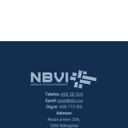
Telefon:
468 28 000
Epost:
post@nbvi.no
Org.nr:
998 773 156
Adresse:
Nesbruveien 33A,
1396 Billingstad