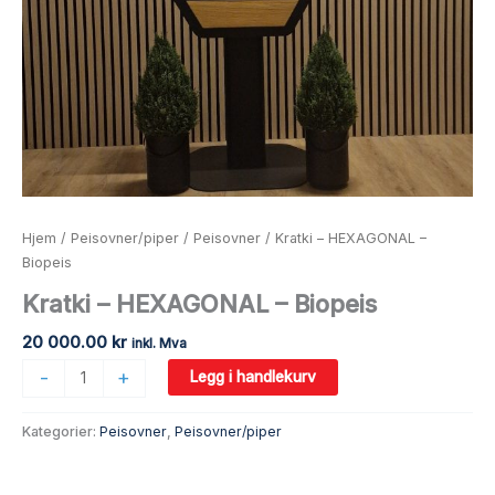
Hjem
/
Peisovner/piper
/
Peisovner
/ Kratki – HEXAGONAL –
Biopeis
Kratki – HEXAGONAL – Biopeis
20 000.00
kr
inkl. Mva
-
+
Legg i handlekurv
Kategorier:
Peisovner
,
Peisovner/piper