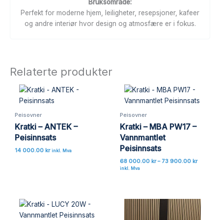
Bruksområde:
Perfekt for moderne hjem, leiligheter, resepsjoner, kafeer
og andre interiør hvor design og atmosfære er i fokus.
Relaterte produkter
Prisomr
68
000.00 
til
Peisovner
Peisovner
73
900.00 
Kratki – ANTEK –
Kratki – MBA PW17 –
Peisinnsats
Vannmantlet
Peisinnsats
14 000.00
kr
inkl. Mva
68 000.00
kr
–
73 900.00
kr
inkl. Mva
Prisområde:
48
000.00 kr