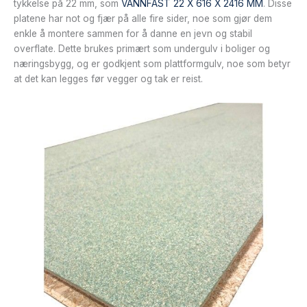
tykkelse på 22 mm, som
VANNFAST 22 X 616 X 2416 MM
. Disse
platene har not og fjær på alle fire sider, noe som gjør dem
enkle å montere sammen for å danne en jevn og stabil
overflate. Dette brukes primært som undergulv i boliger og
næringsbygg, og er godkjent som plattformgulv, noe som betyr
at det kan legges før vegger og tak er reist.