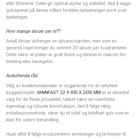
eller tilfarerne. Dette gir optimal styrke og stabilitet. Ved å legge
gulvsponet på denne måten fordeles belastningen jevnt over
bjelkelaget.
Hvor mange skruer per m²?
Antall skruer avhenger av skrueavstanden, men som en
generell regel trenger du omtrent 20 skruer per kvadratmeter.
Dette sikrer at platen er godt festet og minimerer risikoen for
knirking eller bevegelse.
Avsluttende råd
Valg av kvalitetsmaterialer er avgjørende for et vellykket
byggeprosjekt.
VANNFAST 22 X 616 X 2416 MM
er et utmerket
valg for de fleste prosjekter, takket være sin vannfaste
egenskap og robuste konstruksjon. Ved å følge riktig
installasjonsmetode, sikrer du et solid og holdbart gulv som er
klart for videre behandling.
Husk alltid å følge produsentens anvisninger og ta hensyn til