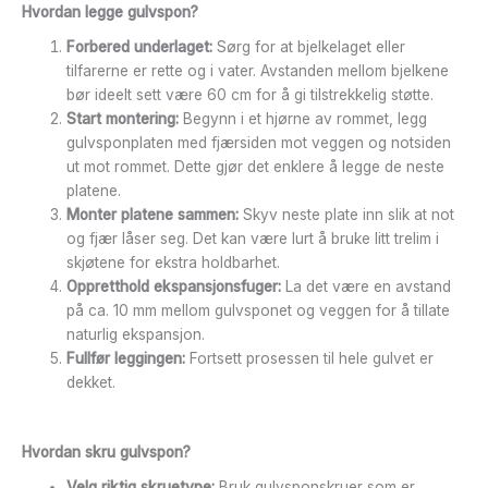
Hvordan legge gulvspon?
Forbered underlaget:
Sørg for at bjelkelaget eller
tilfarerne er rette og i vater. Avstanden mellom bjelkene
bør ideelt sett være 60 cm for å gi tilstrekkelig støtte.
Start montering:
Begynn i et hjørne av rommet, legg
gulvsponplaten med fjærsiden mot veggen og notsiden
ut mot rommet. Dette gjør det enklere å legge de neste
platene.
Monter platene sammen:
Skyv neste plate inn slik at not
og fjær låser seg. Det kan være lurt å bruke litt trelim i
skjøtene for ekstra holdbarhet.
Oppretthold ekspansjonsfuger:
La det være en avstand
på ca. 10 mm mellom gulvsponet og veggen for å tillate
naturlig ekspansjon.
Fullfør leggingen:
Fortsett prosessen til hele gulvet er
dekket.
Hvordan skru gulvspon?
Velg riktig skruetype:
Bruk gulvsponskruer som er