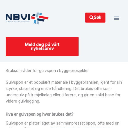
Hopp
Main
rett
Men
til
Søk
innholdet
Meld deg på vårt
nyhetsbrev
Bruksområder for gulvspon i byggeprosjekter
Gulvspon er et populært materiale i byggebransjen, kjent for sin
styrke, stabilitet og enkle håndtering. Det brukes ofte som
undergulv på trebjelkelag eller tilfarere, og gir en solid base for
videre gulvlegging.
Hva er gulvspon og hvor brukes det?
Gulvspon er plater laget av sammenpresset spon, ofte med en