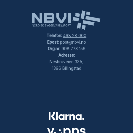
Telefon:
468 28 000
Epost:
post@nbvi.no
Org.nr:
998 773 156
Adresse:
Nesbruveien 33A,
1396 Billingstad