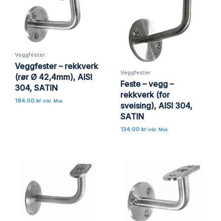
Veggfester
Veggfester – rekkverk
Veggfester
(rør Ø 42,4mm), AISI
Feste – vegg –
304, SATIN
rekkverk (for
194.00
kr
inkl. Mva
sveising), AISI 304,
SATIN
134.00
kr
inkl. Mva