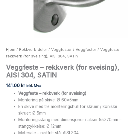
Hjem
/
Rekkverk-deler
/
Veggfester
/
Veggfester
/ Veggfeste –
rekkverk (for sveising), AISI 304, SATIN
Veggfeste – rekkverk (for sveising),
AISI 304, SATIN
141.00
kr
inkl. Mva
Veggfeste – rekkverk (for sveising)
Montering på skive: Ø 60x5mm
En skive med tre monteringshull for skruer / koniske
skruer: Ø 5mm
Monteringsstang med dimensjoner i akser 55x70mm –
stangtykkelse: Ø 12mm
Materiale – rustfritt stål AISI 304