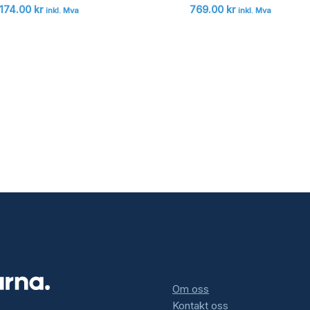
 174.00
kr
769.00
kr
inkl. Mva
inkl. Mva
Om oss
Kontakt oss