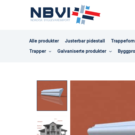
Hopp
rett
til
innholdet
Alle produkter
Justerbar pidestall
Trappeforn
Trapper
Galvaniserte produkter
Byggpro