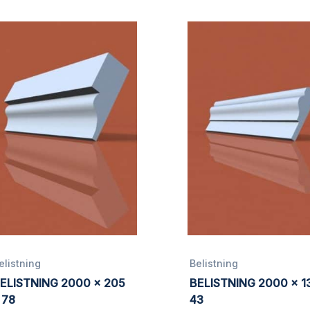
E-post
*
 denne nettleseren for neste gang jeg kommenterer.
elistning
Belistning
ELISTNING 2000 x 205
BELISTNING 2000 x 1
 78
43