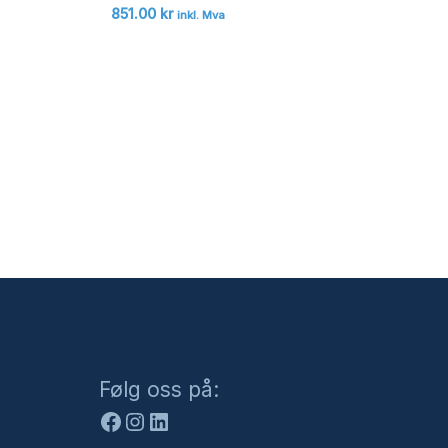
851.00
kr
inkl. Mva
Facebook
Instagram
LinkedIn
Følg oss på: