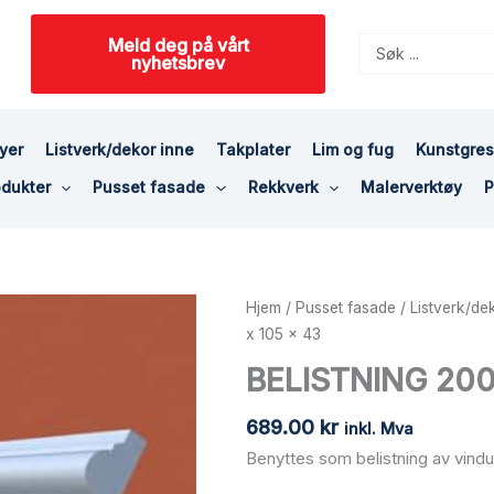
Meld deg på vårt
Search
nyhetsbrev
...
yer
Listverk/dekor inne
Takplater
Lim og fug
Kunstgre
dukter
Pusset fasade
Rekkverk
Malerverktøy
P
BELISTNING
Hjem
/
Pusset fasade
/
Listverk/de
2000
x 105 x 43
x
BELISTNING 200
105
x
689.00
kr
inkl. Mva
43
Benyttes som belistning av vindu
antall