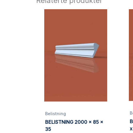
Relaterte produkter
Vurderingen din
*
Omtalen din
*
Navn
*
Lagre mitt navn, e-post og nettside i
B
Belistning
B
BELISTNING 2000 x 85 x
x
35