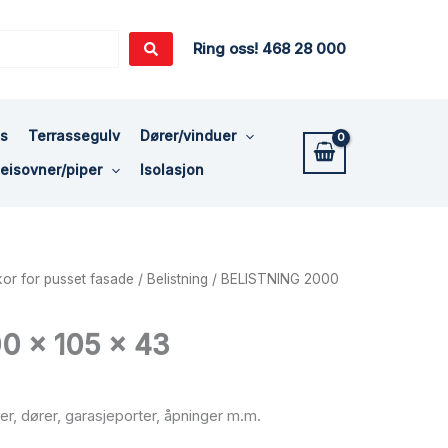
Ring oss! 468 28 000
ss
Terrassegulv
Dører/vinduer
eisovner/piper
Isolasjon
kor for pusset fasade
/
Belistning
/ BELISTNING 2000
0 x 105 x 43
er, dører, garasjeporter, åpninger m.m.