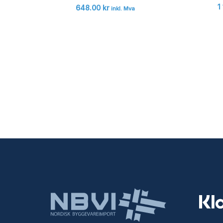
1
648.00
kr
inkl. Mva