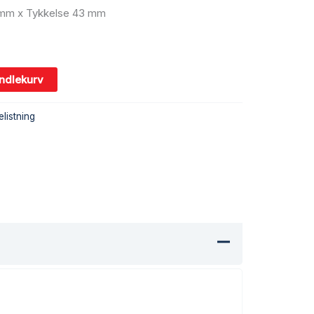
mm x Tykkelse 43 mm
andlekurv
elistning