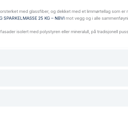
forsterket med glassfiber, og dekket med et limmørtellag som er
G SPARKELMASSE 25 KG – NBVI
mot vegg og i alle sammenføyni
, fasader isolert med polystyren eller mineralull, på tradisjonell 
«BELISTNING 2000 x 105 x 43»
bligatoriske felt er merket med
*