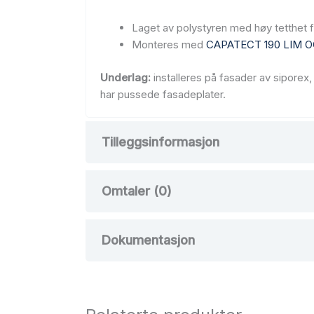
Laget av polystyren med høy tetthet 
Monteres med
CAPATECT 190 LIM O
Underlag:
installeres på fasader av siporex
har pussede fasadeplater.
Tilleggsinformasjon
Omtaler (0)
Vekt
36 kg
Det er ingen omtaler ennå.
Dokumentasjon
Bli den første til å omtale 
Monteringsanvisning
Din e-postadresse vil ikke bli publisert.
O