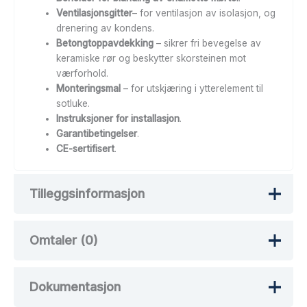
Ventilasjonsgitter
– for ventilasjon av isolasjon, og
drenering av kondens.
Betongtoppavdekking
– sikrer fri bevegelse av
keramiske rør og beskytter skorsteinen mot
værforhold.
Monteringsmal
– for utskjæring i ytterelement til
sotluke.
Instruksjoner for installasjon
.
Garantibetingelser
.
CE-sertifisert
.
Tilleggsinformasjon
Omtaler (0)
Vekt
100 kg
Dokumentasjon
Det er ingen omtaler ennå.