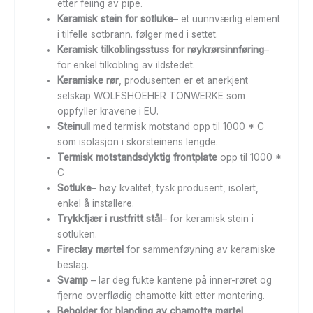
etter feiing av pipe.
Keramisk stein for sotluke
– et uunnværlig element
i tilfelle sotbrann. følger med i settet.
Keramisk tilkoblingsstuss for røykrørsinnføring
–
for enkel tilkobling av ildstedet.
Keramiske rør
, produsenten er et anerkjent
selskap WOLFSHOEHER TONWERKE som
oppfyller kravene i EU.
Steinull
med termisk motstand opp til 1000 * C
som isolasjon i skorsteinens lengde.
Termisk motstandsdyktig frontplate
opp til 1000 *
C
Sotluke
– høy kvalitet, tysk produsent, isolert,
enkel å installere.
Trykkfjær i rustfritt stål
– for keramisk stein i
sotluken.
Fireclay mørtel
for sammenføyning av keramiske
beslag.
Svamp
– lar deg fukte kantene på inner-røret og
fjerne overflødig chamotte kitt etter montering.
Beholder for blanding av chamotte mørtel
.