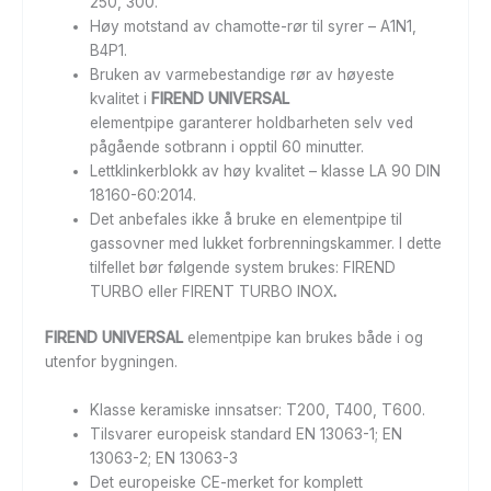
250, 300.
Høy motstand av chamotte-rør til syrer – A1N1,
B4P1.
Bruken av varmebestandige rør av høyeste
kvalitet i
FIREND UNIVERSAL
elementpipe garanterer holdbarheten selv ved
pågående sotbrann i opptil 60 minutter.
Lettklinkerblokk av høy kvalitet – klasse LA 90 DIN
18160-60:2014.
Det anbefales ikke å bruke en elementpipe til
gassovner med lukket forbrenningskammer. I dette
tilfellet bør følgende system brukes: FIREND
TURBO eller FIRENT TURBO INOX
.
FIREND UNIVERSAL
elementpipe kan brukes både i og
utenfor bygningen.
Klasse keramiske innsatser: T200, T400, T600.
Tilsvarer europeisk standard EN 13063-1; EN
13063-2; EN 13063-3
Det europeiske CE-merket for komplett