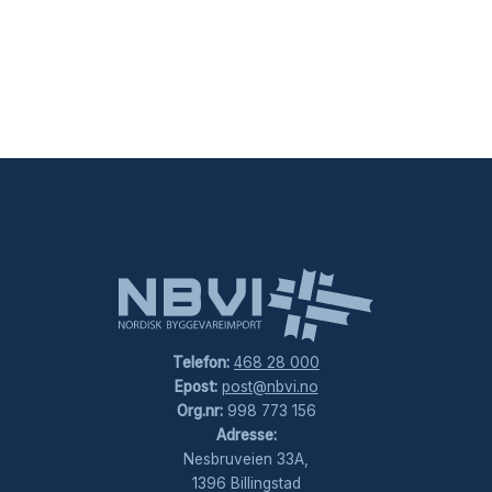
Telefon:
468 28 000
Epost:
post@nbvi.no
Org.nr:
998 773 156
Adresse:
Nesbruveien 33A,
1396 Billingstad