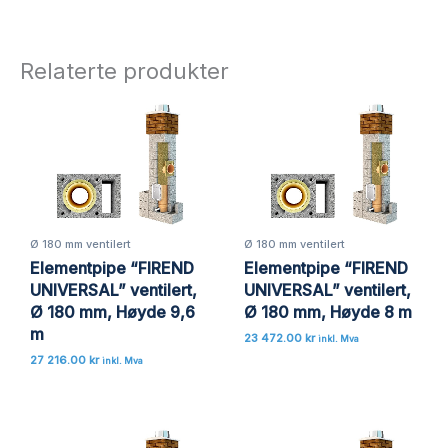
Bli den første til å omtale
«Elementpipe “FIREND UNIVERSAL”
Relaterte produkter
ventilert, Ø 180 mm, Høyde 10,3 m»
Din e-postadresse vil ikke bli publisert.
Obligatoriske felt er merket med
*
Vurderingen din
*
Omtalen din
*
Ø 180 mm ventilert
Ø 180 mm ventilert
Elementpipe “FIREND
Elementpipe “FIREND
UNIVERSAL” ventilert,
UNIVERSAL” ventilert,
Ø 180 mm, Høyde 9,6
Ø 180 mm, Høyde 8 m
Navn
*
m
23 472.00
kr
inkl. Mva
27 216.00
kr
inkl. Mva
E-post
*