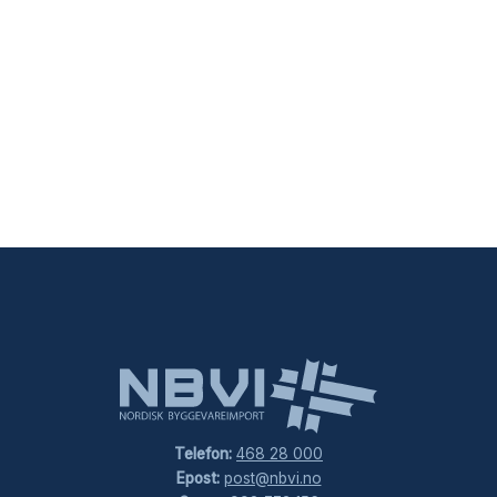
Lagre mitt navn, e-post og nettside i denne
nettleseren for neste gang jeg kommenterer.
Telefon:
468 28 000
Epost:
post@nbvi.no