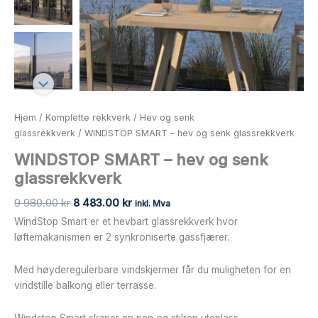
Hjem
/
Komplette rekkverk
/
Hev og senk
glassrekkverk
/ WINDSTOP SMART – hev og senk glassrekkverk
WINDSTOP SMART – hev og senk
glassrekkverk
9 980.00
kr
8 483.00
kr
inkl. Mva
WindStop Smart er et hevbart glassrekkverk hvor
løftemakanismen er 2 synkroniserte gassfjærer.
Med høyderegulerbare vindskjermer får du muligheten for en
vindstille balkong eller terrasse.
Windstop Smart skaper en pen og stilren uteplass.