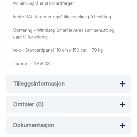
Aluminiumgrå er standardfarger.
Andre RAL-farger er også tilgjengelige på bestilling
Montering – Windstop Smart leveres sammensatt og
klare til forankring
Vekt – Standardpanel 110 cm x 150 cm = 70 kg
Importør – NBVI AS
Tilleggsinformasjon
Omtaler (0)
Vekt
40 kg
Dokumentasjon
Det er ingen omtaler ennå.