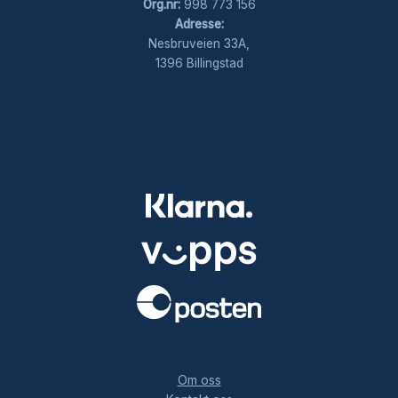
Org.nr:
998 773 156
Adresse:
Nesbruveien 33A,
1396 Billingstad
.
Om oss