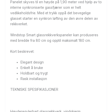
Panelet skyves til en høyde på 1,90 meter ved hjelp av to
interne synkroniserte gassfjærer som er helt
vedlikeholdsfrie. Med et trykk oppå det bevegelige
glasset starter en synkron løfting av den øvre delen av
rekkverket.
Windstop Smart glassrekkverkspaneler kan produseres
med bredde fra 80 cm og opptil maksimalt 180 cm.
Kort beskrevet:
Elegant design
Enkelt å bruke
Holdbart og trygt
Rask installasjon
TEKNISKE SPESIFIKASJONER
Høyderegulerbart glassrekkverk, vindskjerm